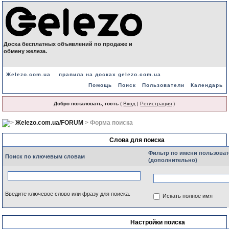
Доска бесплатных объявлений по продаже и
обмену железа.
Жelezo.com.ua
правила на досках gelezo.com.ua
Помощь
Поиск
Пользователи
Календарь
Добро пожаловать, гость
(
Вход
|
Регистрация
)
Жelezo.com.ua/FORUM
> Форма поиска
Слова для поиска
Фильтр по имени пользоват
Поиск по ключевым словам
(дополнительно)
Введите ключевое слово или фразу для поиска.
Искать полное имя
Настройки поиска