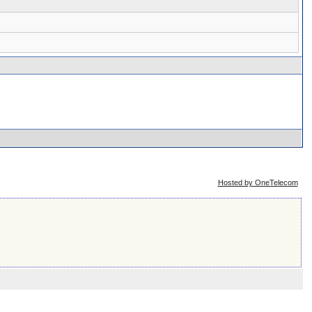
Сейчас: 6th August 2026 - 23:45
Hosted by OneTelecom