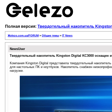
Полная версия:
Твердотельный накопитель Kingston 
Жelezo.com.ua/FORUM
>
Общие темы
>
IT News
NewsUser
Твердотельный накопитель Kingston Digital KC3000 оснащен 
Компания Kingston Digital представила твердотельный накопите
для настольных ПК и ноутбуков. Накопитель снабжен низкопроф
нагрузке.