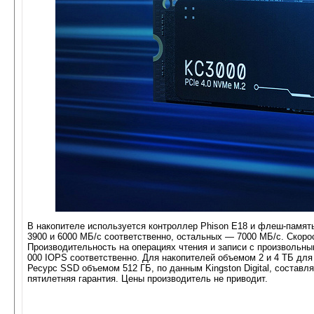
В накопителе используется контроллер Phison E18 и флеш-память
3900 и 6000 МБ/с соответственно, остальных — 7000 МБ/с. Скоро
Производительность на операциях чтения и записи с произвольны
000 IOPS соответственно. Для накопителей объемом 2 и 4 ТБ для
Ресурс SSD объемом 512 ГБ, по данным Kingston Digital, сост
пятилетняя гарантия. Цены производитель не приводит.