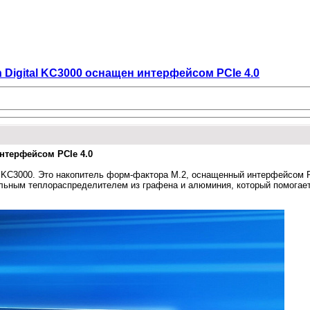
Digital KC3000 оснащен интерфейсом PCIe 4.0
интерфейсом PCIe 4.0
ль KC3000. Это накопитель форм-фактора M.2, оснащенный интерфейсом
ильным теплораспределителем из графена и алюминия, который помогае