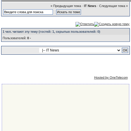
« Предыдущая тема
·
IT News
·
Следующая тема »
1 чел. читают эту тему (гостей:
1
, скрытых пользователей:
0
)
Пользователей:
0 -
Упрощённая
Сейчас: 6th August 2026 - 19:56
версия
Hosted by OneTelecom