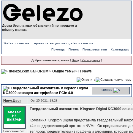
Доска бесплатных объявлений по продаже и
обмену железа.
Жelezo.com.ua
правила на досках gelezo.com.ua
Помощь
Поиск
Пользователи
Календарь
Добро пожаловать, гость
(
Вход
|
Регистрация
)
Жelezo.com.ua/FORUM
>
Общие темы
>
IT News
Твердотельный накопитель Kingston Digital
Опции
KC3000 оснащен интерфейсом PCIe 4.0
NewsUser
Oct 25 2021, 18:28
Твердотельный накопитель Kingston Digital KC3000 осна
Компания Kingston Digital представила твердотельный нак
x4 и поддерживающий протокол NVMe. Он предназначен дл
Новостной бот
теплораспределителем из графена и алюминия, который по