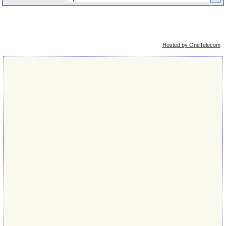
Упрощённая
Сейчас: 7th August 2026 - 05:49
версия
Hosted by OneTelecom