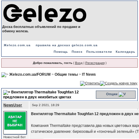
Доска бесплатных объявлений по продаже и
обмену железа.
Жelezo.com.ua
правила на досках gelezo.com.ua
Помощь
Поиск
Пользователи
Календарь
Добро пожаловать, гость
(
Вход
|
Регистрация
)
Жelezo.com.ua/FORUM
>
Общие темы
>
IT News
Вентилятор Thermaltake Toughfan 12
Опции
предложен в двух неизбитых цветах
NewsUser
Sep 2 2021, 18:29
Вентилятор Thermaltake Toughfan 12 предложен в двух н
Компания Thermaltake представила два новых цветовых вар
статическое давление: бирюзовый и «гоночный зеленый» (Tu
Новостной бот