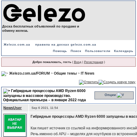
Доска бесплатных объявлений по продаже и
обмену железа.
Жelezo.com.ua
правила на досках gelezo.com.ua
Помощь
Поиск
Пользователи
Календарь
Добро пожаловать, гость
(
Вход
|
Регистрация
)
Жelezo.com.ua/FORUM
>
Общие темы
>
IT News
Гибридные процессоры AMD Ryzen 6000
Опции
запущены в массовое производство.
Официальная премьера – в январе 2022 года
NewsUser
Sep 6 2021, 11:54
Гибридные процессоры AMD Ryzen 6000 запущены в масс
Как пишет источник со ссылкой на информированного инса
Речь именно об APU – моделях для ноутбуков со встроенно