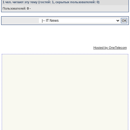
1 чел. читают эту тему (гостей:
1
, скрытых пользователей:
0
)
Пользователей:
0 -
Упрощённая
Сейчас: 9th August 2026 - 15:11
версия
Hosted by OneTelecom