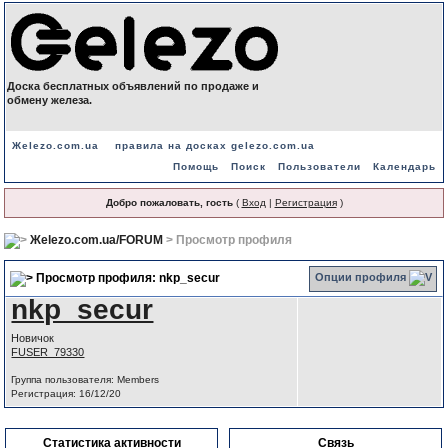
Доска бесплатных объявлений по продаже и
обмену железа.
Жelezo.com.ua
правила на досках gelezo.com.ua
Помощь
Поиск
Пользователи
Календарь
Добро пожаловать, гость
(
Вход
|
Регистрация
)
Жelezo.com.ua/FORUM
> Просмотр профиля
Опции профиля
Просмотр профиля: nkp_secur
nkp_secur
Новичок
FUSER_79330
Группа пользователя: Members
Регистрация: 16/12/20
Статистика активности
Связь