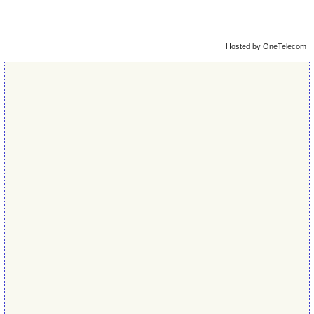
Упрощённая
Сейчас: 9th August 2026 - 14:28
версия
Hosted by OneTelecom