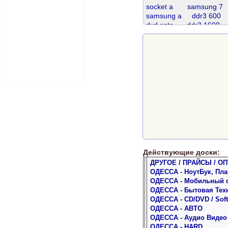
socket а
samsung 7
samsung a
ddr3 600
dvd sata
ddr3 1600
ddr2 667
проц
ddr 8gb
sata 320
ddr3 8 gb
ddr2 800
ddr3
Действующие доски:
ДРУГОЕ / ПРАЙСЫ / ОП
ОДЕССА - НоутБук, Пл
ОДЕССА - Мобильный 
ОДЕССА - Бытовая Тех
ОДЕССА - CD/DVD / Soft
ОДЕССА - АВТО
ОДЕССА - Аудио Видео
ОДЕССА - HARD