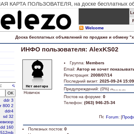
НАЯ КАРТА ПОЛЬЗОВАТЕЛЯ, на доске бесплатных об
L
Welcome
Доска
бесплатных
объявлений по продаже и обмену "
ИНФО пользователя: AlexKS02
Группа:
Members
Email:
Автор не хочет показыват
Регистрация:
2008/07/14
Последний визит:
2025-09-24 15:09
:
Предупреждений: (0%)
Новичок
Постов на форуме:
0
ddr 3
Телефон:
(063) 946-25-34
r 800 2
ddr4
п
sd 32
Forum
: [
Проф
левизор
dd 160
Полезных постов:
0
 512mb