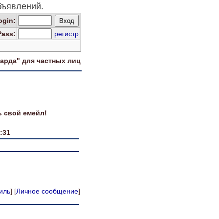
ъявлений.
og
in
:
Pass:
регистр
харда" для
частных лиц
ь свой емейл!
:31
иль
] [
Личное сообщение
]