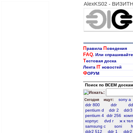
AlexKS02 - ВИЗИТ
П
П
равила
оведения
FAQ
. Или спрашивайте
Т
естовая доска
IT
Лента
новостей
Ф
ОРУМ
Поиск по ВСЕМ доскам
Искать:
sony а
Сегодня ищут:
ddr 800
ddr
dd
pentium d
ddr 2
ddr3
pentium 4
ddr 256
ком
корпус
dvd r
ж к те
samsung c
soni
h
ddr2 512
ddr 1
ddr2