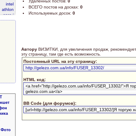
Удаленных постов:
0
intel
ВСЕГО постов на досках:
0
athlon
Используемых досок:
0
core i
ddr 2gb
ddr 4
 4gb
Автору
ВИЗИТКИ, для увеличения продаж, рекомендует
эту страницу, там где есть возможность.
Постоянный URL на эту страницу:
http://gelezo.com.ua/info/FUSER_13302/
HTML код:
<a href="http://gelezo.com.ua/info/FUSER_13302/">Я то
gelezo.com.ua</a>
Т
аншет
BB Code (для форумов):
фон
[url=http://gelezo.com.ua/info/FUSER_13302/]Я торгую на
ника
 Фото