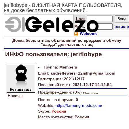
jeriflobype - ВИЗИТНАЯ КАРТА ПОЛЬЗОВАТЕЛЯ,
на доске бесплатных объявлений.
Log
:
Pass:
регистр
Welcome
Доска
бесплатных
объявлений по продаже и обмену
"харда" для
частных лиц
ИНФО пользователя: jeriflobype
Группа:
Members
Email:
andreflewers+12mlhj@gmail.com
Регистрация:
2021/12/17
Последний визит:
2021-12-17 14:12:54
Предупреждений: (0%)
Новичок
Постов на форуме:
0
WebSite:
https//farming-mods.com/
Skype:
Россия
Место жительства:
Россия