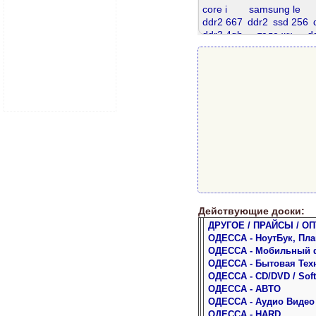
core i
samsung le
ddr2 667
ddr2
ssd 256
ddr3 4gb
теле жк
d
g 200
ddr 512
hd
телефон б у
samsung b
w 200
Действующие доски:
ДРУГОЕ / ПРАЙСЫ / ОП
ОДЕССА - НоутБук, Пл
ОДЕССА - Мобильный 
ОДЕССА - Бытовая Тех
ОДЕССА - CD/DVD / Soft
ОДЕССА - АВТО
ОДЕССА - Аудио Видео
ОДЕССА - HARD