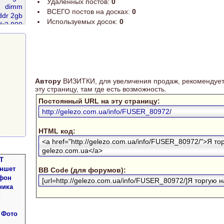
Удаленных постов:
0
dimm
ВСЕГО постов на досках:
0
ddr 2gb
Используемых досок:
0
dr2 800
d 80 gb
память
Автору
ВИЗИТКИ, для увеличения продаж, рекомендует
эту страницу, там где есть возможность.
Постоянный URL на эту страницу:
http://gelezo.com.ua/info/FUSER_80972/
HTML код:
<a href="http://gelezo.com.ua/info/FUSER_80972/">Я то
gelezo.com.ua</a>
Т
аншет
BB Code (для форумов):
фон
[url=http://gelezo.com.ua/info/FUSER_80972/]Я торгую на
ника
 Фото