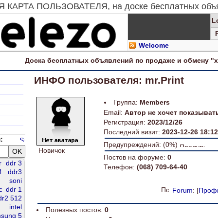
АЯ КАРТА ПОЛЬЗОВАТЕЛЯ, на доске бесплатных объ
L
Welcome
Доска
бесплатных
объявлений по продаже и обмену "
ИНФО пользователя: mr.Print
Группа:
Members
Email:
Автор не хочет показыват
Регистрация:
2023/12/26
Последний визит:
2023-12-26 18:12
:
Предупреждений: (0%)
Новичок
Постов на форуме:
0
r
ddr 3
Телефон:
(068) 709-64-40
4
ddr3
п
soni
c
ddr 1
Forum
: [
Проф
dr2 512
intel
Полезных постов:
0
sung 5