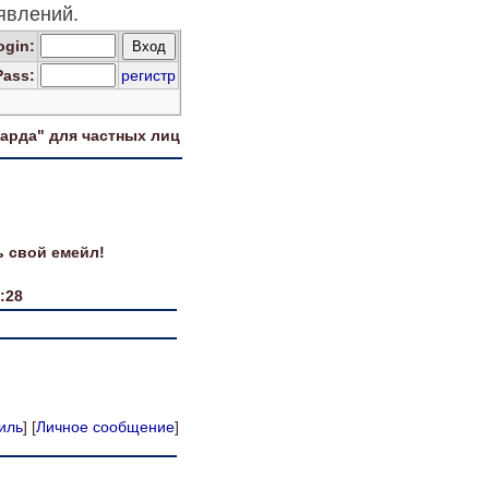
явлений.
og
in
:
Pass:
регистр
харда" для
частных лиц
ь свой емейл!
:28
иль
] [
Личное сообщение
]