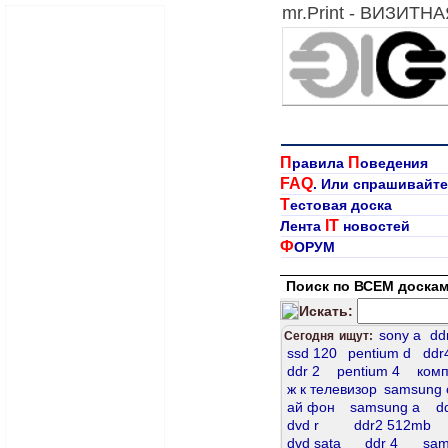
mr.Print - ВИЗИТН
П
П
равила
оведения
FAQ
. Или спрашивайте
Т
естовая доска
IT
Лента
новостей
Ф
ОРУМ
Поиск по ВСЕМ доскам
Искать:
sony a
dd
Сегодня ищут:
ssd 120
pentium d
ddr
ddr 2
pentium 4
ком
ж к телевизор
samsung 
ай фон
samsung a
d
dvd r
ddr2 512mb
dvd sata
ddr 4
sam