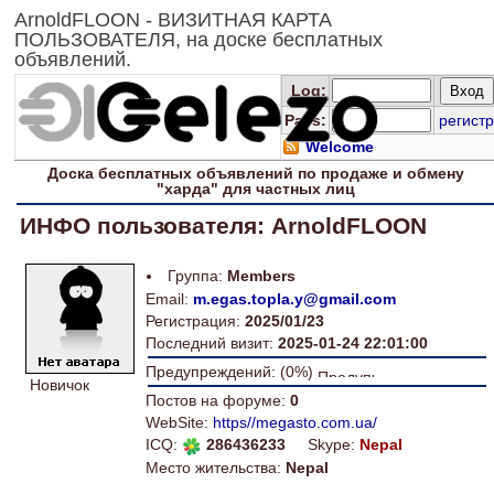
ArnoldFLOON - ВИЗИТНАЯ КАРТА
ПОЛЬЗОВАТЕЛЯ, на доске бесплатных
объявлений.
Log
:
Pass:
регистр
Welcome
Доска
бесплатных
объявлений по продаже и обмену
"харда" для
частных лиц
ИНФО пользователя: ArnoldFLOON
Группа:
Members
Email:
m.egas.topla.y@gmail.com
Регистрация:
2025/01/23
Последний визит:
2025-01-24 22:01:00
Предупреждений: (0%)
Новичок
Постов на форуме:
0
WebSite:
https//megasto.com.ua/
ICQ:
286436233
Skype:
Nepal
Место жительства:
Nepal