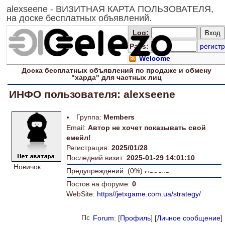
alexseene - ВИЗИТНАЯ КАРТА ПОЛЬЗОВАТЕЛЯ,
на доске бесплатных объявлений.
Log
:
Pass:
регистр
Welcome
Доска
бесплатных
объявлений по продаже и обмену
"харда" для
частных лиц
ИНФО пользователя: alexseene
Группа:
Members
Email:
Автор не хочет показывать свой
емейл!
Регистрация:
2025/01/28
Последний визит:
2025-01-29 14:01:10
Новичок
Предупреждений: (0%)
Постов на форуме:
0
WebSite:
https//jetxgame.com.ua/strategy/
Forum
: [
Профиль
] [
Личное сообщение
]