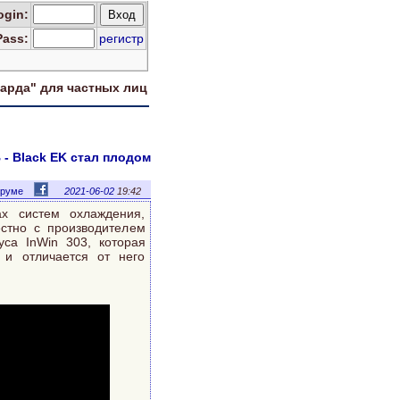
og
in
:
Pass:
регистр
харда" для
частных лиц
- Black EK стал плодом
оруме
2021-06-02
19:42
х систем охлаждения,
стно с производителем
уса InWin 303, которая
 и отличается от него