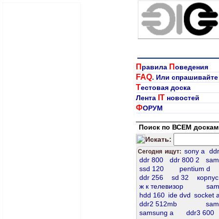
П
П
равила
оведения
FAQ
. Или спрашивайте
Т
естовая доска
IT
Лента
новостей
Ф
ОРУМ
Поиск по ВСЕМ доскам
Искать:
sony а
ddr
Сегодня ищут:
ddr 800
ddr 800 2
sam
ssd 120
pentium d
ddr 256
sd 32
корпус
ж к телевизор
sam
hdd 160
ide dvd
socket 
ddr2 512mb
sam
samsung a
ddr3 600