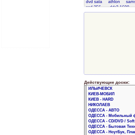
dvd sata
athlon
sams
ssd 256
ddr3 1600
samsung 5
sata 320
ddr 2gb
ddr2 667
ddr3 4gb
ddr3 8 gb
dd
телефон
Действующие доски:
ИЛЬИЧЕВСК
КИЕВ-МОБИЛ
КИЕВ - HARD
НИКОЛАЕВ
ОДЕССА - АВТО
ОДЕССА - Мобильный 
ОДЕССА - CD/DVD / Soft
ОДЕССА - Бытовая Тех
ОДЕССА - НоутБук, Пла