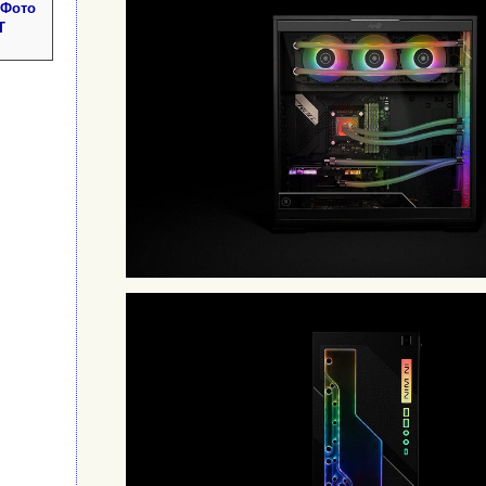
 Фото
Т