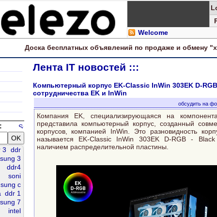
L
Welcome
Доска
бесплатных
объявлений по продаже и обмену "
Лента IT новостей :::
Компьютерный корпус EK-Classic InWin 303EK D-RGB 
сотрудничества EK и InWin
обсудить на ф
Компания EK, специализирующаяся на компонента
представила компьютерный корпус, созданный совме
:
корпусов, компанией InWin. Это разновидность корп
называется EK-Classic InWin 303EK D-RGB - Black
наличием распределительной пластины.
 3
ddr
sung 3
ddr4
soni
sung c
а
ddr 1
sung 7
intel