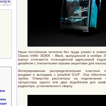
ung le
проц
core i
ddr2
r2 800
Наши постоянные читатели без труда узнают в новин
Classic InWin 303EK – Black, выпущенной в ноябре 2
корпус отличается полноцветной адресуемой подс
дизайном с элегантными серыми акцентами для изыска
Интегрированная распределительная пластина 
входами и выходами с резьбой G1/4″. Они обеспечи
трубок. Отверстия рассчитаны на подключение 
процессора, одного или двух водоблоков для граф
радиатора, установленного сверху.
фон
ника
ншет