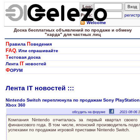
Log
:
Pass:
регистр
Welcome
Доска
бесплатных
объявлений по продаже и обмену
"харда" для
частных лиц
П
П
равила
оведения
FAQ
. Или спрашивайте
Т
естовая доска
IT
Лента
новостей
Ф
ОРУМ
Лента IT новостей :::
Nintendo Switch переплюнула по продажам Sony PlayStation
Xbox 360
обсудить на форуме
2021-08-06
1
Компания Nintendo отчиталась за первый квартал своего
финансового года. В том числе, японский производитель поде
успехами по продажам игровой приставки Nintendo Switch.