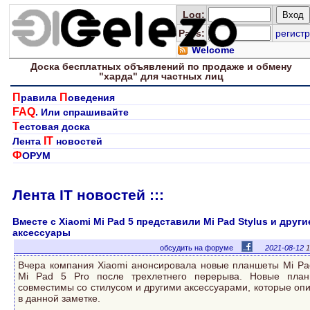
Log
:
Pass:
регистр
Welcome
Доска
бесплатных
объявлений по продаже и обмену
"харда" для
частных лиц
П
П
равила
оведения
FAQ
. Или спрашивайте
Т
естовая доска
IT
Лента
новостей
Ф
ОРУМ
Лента IT новостей :::
Вместе с Xiaomi Mi Pad 5 представили Mi Pad Stylus и други
аксессуары
обсудить на форуме
2021-08-12
1
Вчера компания Xiaomi анонсировала новые планшеты Mi Pa
Mi Pad 5 Pro после трехлетнего перерыва. Новые пла
совместимы со стилусом и другими аксессуарами, которые оп
в данной заметке.