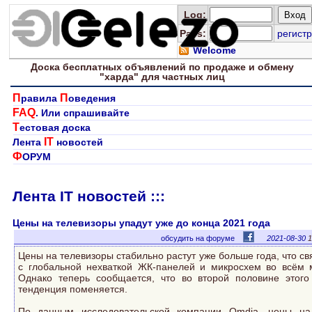
Log
:
Pass:
регистр
Welcome
Доска
бесплатных
объявлений по продаже и обмену
"харда" для
частных лиц
П
П
равила
оведения
FAQ
. Или спрашивайте
Т
естовая доска
IT
Лента
новостей
Ф
ОРУМ
Лента IT новостей :::
Цены на телевизоры упадут уже до конца 2021 года
обсудить на форуме
2021-08-30
1
Цены на телевизоры стабильно растут уже больше года, что св
с глобальной нехваткой ЖК-панелей и микросхем во всём 
Однако теперь сообщается, что во второй половине этого
тенденция поменяется.
По данным исследовательской компании Omdia, цены н