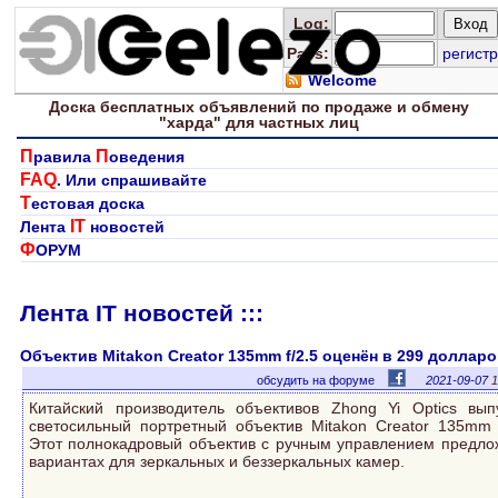
Log
:
Pass:
регистр
Welcome
Доска
бесплатных
объявлений по продаже и обмену
"харда" для
частных лиц
П
П
равила
оведения
FAQ
. Или спрашивайте
Т
естовая доска
IT
Лента
новостей
Ф
ОРУМ
Лента IT новостей :::
Объектив Mitakon Creator 135mm f/2.5 оценён в 299 доллар
обсудить на форуме
2021-09-07
1
Китайский производитель объективов Zhong Yi Optics вып
светосильный портретный объектив Mitakon Creator 135mm f
Этот полнокадровый объектив с ручным управлением предло
вариантах для зеркальных и беззеркальных камер.