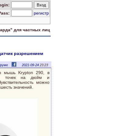
og
in
:
Pass:
регистр
харда" для
частных лиц
датчик разрешением
оруме
2021-09-24
23:23
ю мышь Krypton 290, в
400 точек на дюйм и
увствительность можно
 шесть значений.