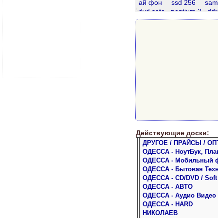
ай фон
ssd 256
sam
dvd sata
pentium 3
ddr
sata 320
ddr 8gb
ddr 2gb
ddr3 8 gb
dd
hdd 80 gb
samsung
Действующие доски:
ДРУГОЕ / ПРАЙСЫ / ОП
ОДЕССА - НоутБук, Пла
ОДЕССА - Мобильный 
ОДЕССА - Бытовая Тех
ОДЕССА - CD/DVD / Soft
ОДЕССА - АВТО
ОДЕССА - Аудио Видео
ОДЕССА - HARD
НИКОЛАЕВ