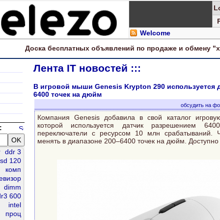
L
Welcome
Доска
бесплатных
объявлений по продаже и обмену "
Лента IT новостей :::
В игровой мыши Genesis Krypton 290 используется 
6400 точек на дюйм
обсудить на ф
Компания Genesis добавила в свой каталог игрову
которой используется датчик разрешением 6
:
переключатели с ресурсом 10 млн срабатываний. Ч
менять в диапазоне 200–6400 точек на дюйм. Доступно
r
ddr 3
sd 120
комп
левизор
dimm
r3 600
intel
проц