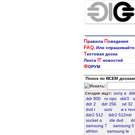
П
П
равила
оведения
FAQ
. Или спрашивайте
Т
естовая доска
IT
Лента
новостей
Ф
ОРУМ
Поиск по ВСЕМ доскам
Искать:
sony a
dd
Сегодня ищут:
ddr 800
го про
ddr3
s
ddr 2
ddr 256
sd 32
dvd r
soni
ж к те
ddr2 512
ddr2 512mb
socket а
ide dvd
dd
samsung 7
samsung 5
athlon
samsung le