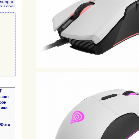
sung a
3 1600
ddr 4
r2 800
Т
ншет
фон
ника
 Фото