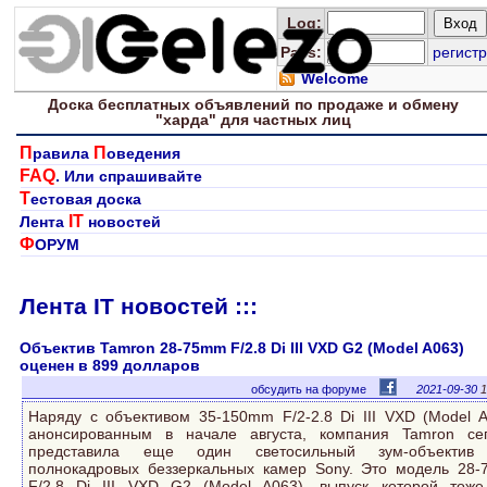
Log
:
Pass:
регистр
Welcome
Доска
бесплатных
объявлений по продаже и обмену
"харда" для
частных лиц
П
П
равила
оведения
FAQ
. Или спрашивайте
Т
естовая доска
IT
Лента
новостей
Ф
ОРУМ
Лента IT новостей :::
Объектив Tamron 28-75mm F/2.8 Di III VXD G2 (Model A063)
оценен в 899 долларов
обсудить на форуме
2021-09-30
1
Наряду с объективом 35-150mm F/2-2.8 Di III VXD (Model A
анонсированным в начале августа, компания Tamron се
представила еще один светосильный зум-объектив
полнокадровых беззеркальных камер Sony. Это модель 28
F/2.8 Di III VXD G2 (Model A063), выпуск которой тож