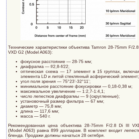
Технические характеристики объектива Tamron 28-75mm F/2.8 D
VXD G2 (Model A063):
фокусное расстояние — 28-75 мм;
диафрагма — f/2,8-f/22;
оптическая схема — 17 элемент в 15 группах, включа
элемента LD и литой стеклянный асферический элемент;
угол поля зрения — 75°23’-32°11’;
минимальное расстояние фокусировки — 0,18-0,38 м;
максимальное увеличение — 1:2,7-1:4,1;
число лепестков диафрагмы — 9 (скругленные);
установочный размер фильтра — 67 мм;
диаметр — 75,8 мм;
длина — 117,6 мм;
масса — 540 г.
Рекомендованная цена объектива 28-75mm F/2.8 Di III V
(Model A063) равна 899 долларам. В комплект входит лепест
бленда. Продажи должны начаться 28 октября.