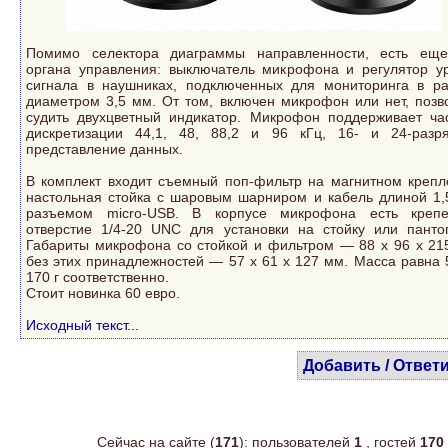
Помимо селектора диаграммы направленности, есть ещ
органа управления: выключатель микрофона и регулятор у
сигнала в наушниках, подключенных для мониторинга в р
диаметром 3,5 мм. От том, включен микрофон или нет, позв
судить двухцветный индикатор. Микрофон поддерживает ча
дискретизации 44,1, 48, 88,2 и 96 кГц, 16- и 24-разр
представление данных.
В комплект входит съемный поп-фильтр на магнитном крепл
настольная стойка с шаровым шарниром и кабель длиной 1,
разъемом micro-USB. В корпусе микрофона есть креп
отверстие 1/4-20 UNC для установки на стойку или панто
Габариты микрофона со стойкой и фильтром — 88 x 96 x 21
без этих принадлежностей — 57 x 61 x 127 мм. Масса равна 
170 г соответственно.
Стоит новинка 60 евро.
Исходный текст...
Добавить / Ответ
Сейчас на сайте (
171
): пользователей
1
, гостей
170