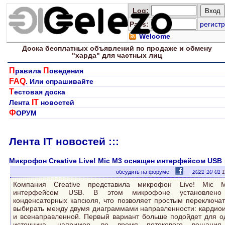
Log
:
Pass:
регистр
Welcome
Доска
бесплатных
объявлений по продаже и обмену
"харда" для
частных лиц
П
П
равила
оведения
FAQ
. Или спрашивайте
Т
естовая доска
IT
Лента
новостей
Ф
ОРУМ
Лента IT новостей :::
Микрофон Creative Live! Mic M3 оснащен интерфейсом USB
обсудить на форуме
2021-10-01
1
Компания Creative представила микрофон Live! Mic 
интерфейсом USB. В этом микрофоне установлено
конденсаторных капсюля, что позволяет простым переключа
выбирать между двумя диаграммами направленности: кардио
и всенаправленной. Первый вариант больше подойдет для о
источника, например, во время потокового вещания