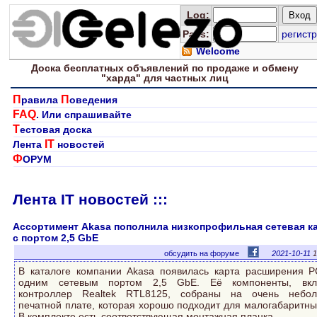
Log
:
Pass:
регистр
Welcome
Доска
бесплатных
объявлений по продаже и обмену
"харда" для
частных лиц
П
П
равила
оведения
FAQ
. Или спрашивайте
Т
естовая доска
IT
Лента
новостей
Ф
ОРУМ
Лента IT новостей :::
Ассортимент Akasa пополнила низкопрофильная сетевая к
с портом 2,5 GbE
обсудить на форуме
2021-10-11
1
В каталоге компании Akasa появилась карта расширения P
одним сетевым портом 2,5 GbE. Её компоненты, вкл
контроллер Realtek RTL8125, собраны на очень небо
печатной плате, которая хорошо подходит для малогабаритны
В комплекте есть соответствующая монтажная планка.