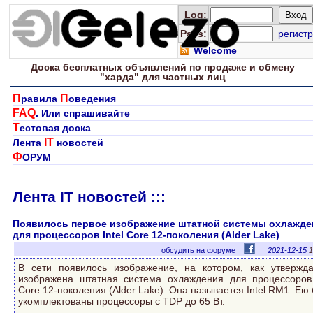
Log
:
Pass:
регистр
Welcome
Доска
бесплатных
объявлений по продаже и обмену
"харда" для
частных лиц
П
П
равила
оведения
FAQ
. Или спрашивайте
Т
естовая доска
IT
Лента
новостей
Ф
ОРУМ
Лента IT новостей :::
Появилось первое изображение штатной системы охлажде
для процессоров Intel Core 12-поколения (Alder Lake)
обсудить на форуме
2021-12-15
1
В сети появилось изображение, на котором, как утвержда
изображена штатная система охлаждения для процессоров 
Core 12-поколения (Alder Lake). Она называется Intel RM1. Ею 
укомплектованы процессоры с TDP до 65 Вт.