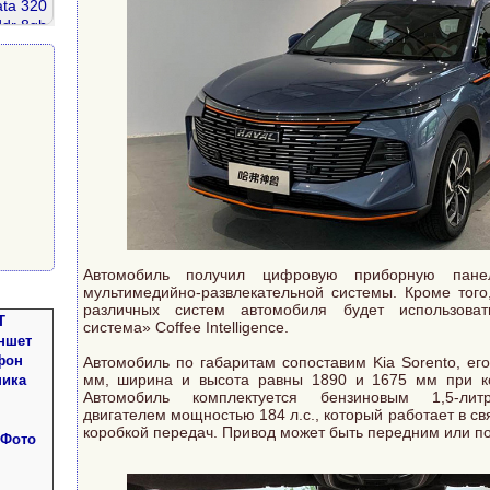
ata 320
ddr 8gb
amsung
g 200
0
Автомобиль получил цифровую приборную пан
мультимедийно-развлекательной системы. Кроме того
различных систем автомобиля будет использоват
Т
система» Coffee Intelligence.
ншет
фон
Автомобиль по габаритам сопоставим Kia Sorento, ег
мм, ширина и высота равны 1890 и 1675 мм при к
ника
Автомобиль комплектуется бензиновым 1,5-лит
двигателем мощностью 184 л.с., который работает в св
коробкой передач. Привод может быть передним или п
 Фото