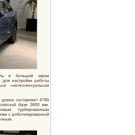
ель и большой экран
, для настройки работы
ься «интеллектуальная
о длина составляет 4780
олёсной базе 2800 мм.
ровым турбированным
язке с роботизированной
олным.