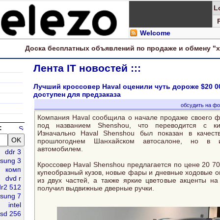
L
Welcome
Доска
бесплатных
объявлений по продаже и обмену "
Лента IT новостей :::
Лучший кроссовер Haval оценили чуть дороже $20 0
доступен для предзаказа
обсудить на ф
Компания Haval сообщила о начале продаже своего ф
под названием Shenshou, что переводится с кит
:
Изначально Haval Shenshou был показан в качест
прошлогоднем Шанхайском автосалоне, но в 
автомобилем.
ddr 3
sung 3
Кроссовер Haval Shenshou предлагается по цене 20 7
комп
купеобразный кузов, новые фары и дневные ходовые о
dvd r
из двух частей, а также яркие цветовые акценты на 
r2 512
получил выдвижные дверные ручки.
sung 7
intel
sd 256