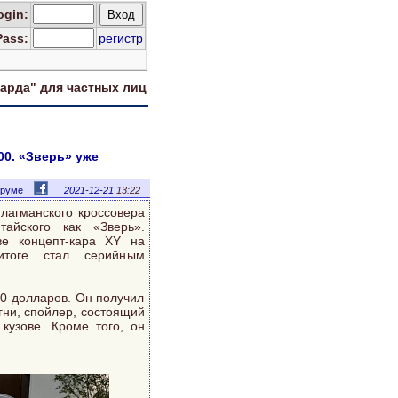
og
in
:
Pass:
регистр
харда" для
частных лиц
00. «Зверь» уже
оруме
2021-12-21
13:22
лагманского кроссовера
айского как «Зверь».
ве концепт-кара XY на
итоге стал серийным
00 долларов. Он получил
гни, спойлер, состоящий
кузове. Кроме того, он