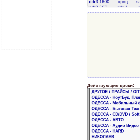
ddr3 1600
проц
s
ddr2 667
ddr 4
ddr3 4gb
ddr3 8 gb
s
телефон
ddr 512
hdd 80 gb
sata 160
d 60
Действующие доски:
ДРУГОЕ / ПРАЙСЫ / ОП
ОДЕССА - НоутБук, Пла
ОДЕССА - Мобильный 
ОДЕССА - Бытовая Тех
ОДЕССА - CD/DVD / Soft
ОДЕССА - АВТО
ОДЕССА - Аудио Видео
ОДЕССА - HARD
НИКОЛАЕВ