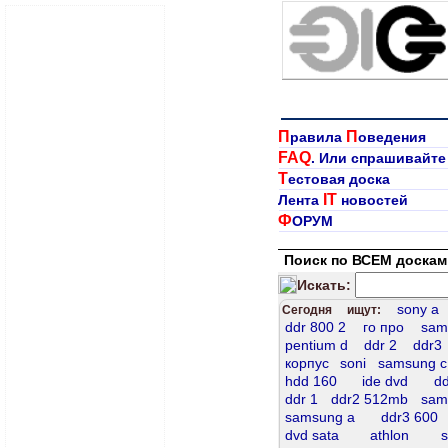
П
П
равила
оведения
FAQ
. Или спрашивайте
Т
естовая доска
IT
Лента
новостей
Ф
ОРУМ
Поиск по ВСЕМ доскам
Искать:
sony а
Сегодня ищут:
ddr 800 2
го про
sam
pentium d
ddr 2
ddr3
корпус
soni
samsung c
hdd 160
ide dvd
dd
ddr 1
ddr2 512mb
sam
samsung a
ddr3 600
dvd sata
athlon
s