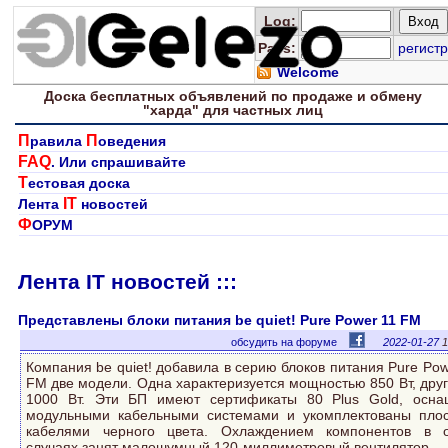
Log
:
Pass:
регистр
Welcome
Доска
бесплатных
объявлений по продаже и обмену
"харда" для
частных лиц
П
П
равила
оведения
FAQ
. Или спрашивайте
Т
естовая доска
IT
Лента
новостей
Ф
ОРУМ
Лента IT новостей :::
Представлены блоки питания be quiet! Pure Power 11 FM
обсудить на форуме
2022-01-27
1
Компания be quiet! добавила в серию блоков питания Pure Pow
FM две модели. Одна характеризуется мощностью 850 Вт, дру
1000 Вт. Эти БП имеют сертификаты 80 Plus Gold, осн
модульными кабельными системами и укомплектованы пло
кабелями черного цвета. Охлаждением компонентов в 
случаях занят малошумный 120-миллиметровый вентилятор.