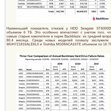
Наименьший показатель отказов у HDD Seagate ST6000
объемом 6 ТБ. Это особенно впечатляет с учетом того, чт
самые старые накопители в парке Backblaze: их средний возр
80,4 месяца. Среди новых моделей похвалу заслужил
WUH721816ALE6L0 и Toshiba MG08ACA16TE объемом по 16 Т