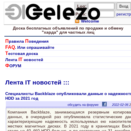
Log
:
Pass:
регистр
Welcome
Доска
бесплатных
объявлений по продаже и обмену
"харда" для
частных лиц
П
П
равила
оведения
FAQ
. Или спрашивайте
Т
естовая доска
IT
Лента
новостей
Ф
ОРУМ
Лента IT новостей :::
Специалисты Backblaze опубликовали данные о надежност
HDD за 2021 год
обсудить на форуме
2022-02-06
2
Компания Backblaze, занимающаяся резервным копиров
данных, в очередной раз опубликовала статистические да
характеризующие надежность используемых ею накопител
жестких магнитных дисках. В 2021 году в хранилищах Back
стало на 40 460 HDD больше, и по состоянию на 31 декабря