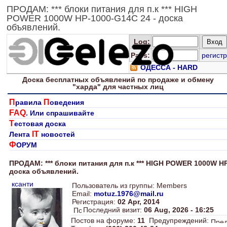
ПРОДАМ: *** блоки питания для п.к *** HIGH
POWER 1000W HP-1000-G14C 24 - доска
объявлений.
Log
:
Pass:
регистр
ОДЕССА - HARD
Доска
бесплатных
объявлений по продаже и обмену
"харда" для
частных лиц
П
П
равила
оведения
FAQ
. Или спрашивайте
Т
естовая доска
IT
Лента
новостей
Ф
ОРУМ
ПРОДАМ: *** блоки питания для п.к *** HIGH POWER 1000W HP
доска объявлений.
ксанти
Пользователь из группы: Members
Email:
motuz.1976@mail.ru
Регистрация:
02 Apr, 2014
Последний визит:
06 Aug, 2026 - 16:25
Постов на форуме:
11
Предупреждений: