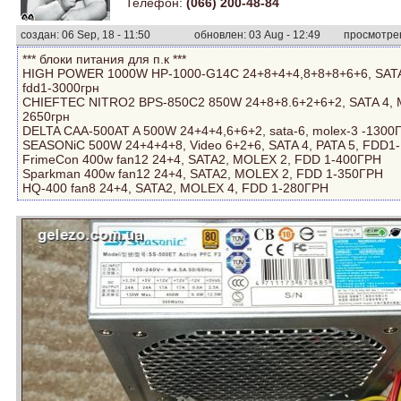
Телефон:
(066) 200-48-84
создан: 06 Sep, 18 - 11:50
обновлен: 03 Aug - 12:49
просмотрен
*** блоки питания для п.к ***
HIGH POWER 1000W HP-1000-G14C 24+8+4+4,8+8+8+6+6, SATA
fdd1-3000грн
CHIEFTEC NITRO2 BPS-850C2 850W 24+8+8.6+2+6+2, SATA 4, Mo
2650грн
DELTA CAA-500AT A 500W 24+4+4,6+6+2, sata-6, molex-3 -1300
SЕASONiC 500W 24+4+4+8, Vidеo 6+2+6, SATA 4, PATA 5, FDD1
FrimeCon 400w fan12 24+4, SATA2, MOLEX 2, FDD 1-400ГРН
Sparkman 400w fan12 24+4, SATA2, MOLEX 2, FDD 1-350ГРН
HQ-400 fan8 24+4, SATA2, MOLEX 4, FDD 1-280ГРН