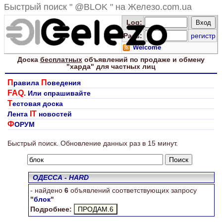
Быстрый поиск " @BLOK " на Железо.com.ua
Log
:
Pass:
регистр
Welcome
Доска
бесплатных
объявлений по продаже и обмену
"харда" для
частных лиц
П
П
равила
оведения
FAQ
. Или спрашивайте
Т
естовая доска
IT
Лента
новостей
Ф
ОРУМ
Ищем "блок"
Быстрый поиск. Обновление данных раз в 15 минут.
ОДЕССА - HARD
- найдено
6
объявлений соответствующих запросу
"
блок
"
Подробнее: