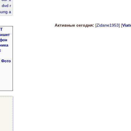
dvd r
ung a
athlon
ddr 4
Активные сегодня:
[
Zidane1953
] [
Viat
ПТ
dimm
аншет
dr 2gb
 фон
ника
t
 Фото