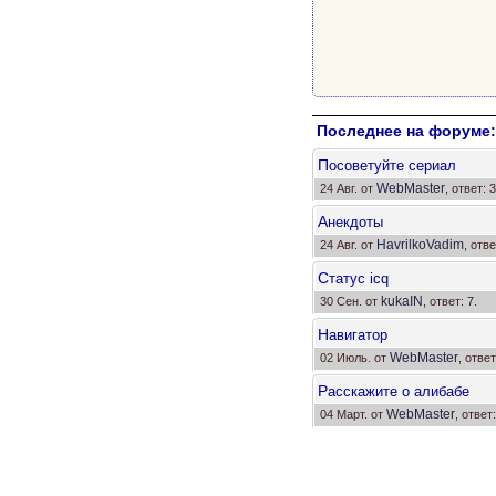
Последнее на форуме:
П
осоветуйте сериал
WebMaster
24 Авг. от
, ответ: 3
А
некдоты
HavrilkoVadim
24 Авг. от
, отве
С
татус icq
kukaIN
30 Сен. от
, ответ: 7.
Н
авигатор
WebMaster
02 Июль. от
, ответ
Р
асскажите о алибабе
WebMaster
04 Март. от
, ответ: