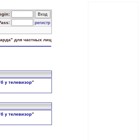
og
in
:
Pass:
регистр
харда" для
частных лиц
"
б у телевизор
"
"
б у телевизор
"