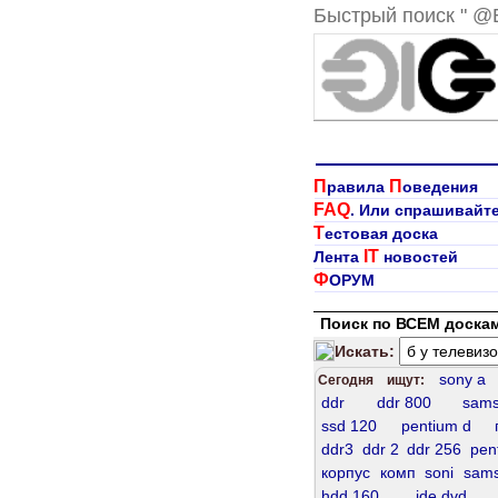
Быстрый поиск " @
П
П
равила
оведения
FAQ
. Или спрашивайт
Т
естовая доска
IT
Лента
новостей
Ф
ОРУМ
Поиск по ВСЕМ доскам
Искать:
sony a
Сегодня ищут:
ddr
ddr 800
sams
ssd 120
pentium d
ddr3
ddr 2
ddr 256
pen
корпус
комп
soni
sams
hdd 160
ide dvd