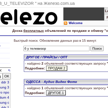
B_U_TELEVIZOR " на Железо.com.ua
L
Welcome
Доска
бесплатных
объявлений по продаже и обмену "
Ищем "б у телевизор"
Быстрый поиск. Обновление данных раз в 15 минут.
е
ДРУГОЕ / ПРАЙСЫ / ОПТ
- найдено
2
объявлений соответствующих запросу
Подробнее:
:
ОДЕССА - Аудио Видео Фото
ddr 3
ung 3
- найдено
1
объявлений соответствующих запросу
го про
Подробнее:
tium 4
ung c
ddr 1