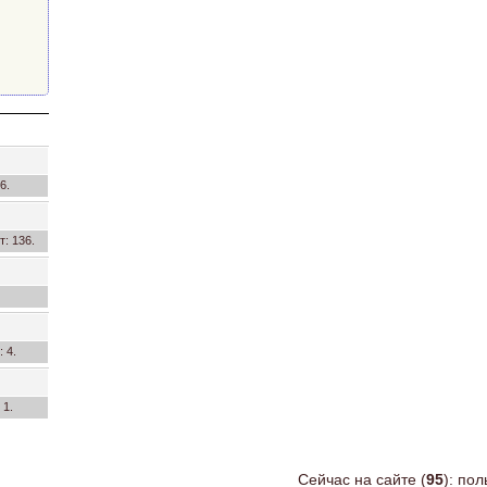
6.
т: 136.
: 4.
 1.
Сейчас на сайте (
95
): по