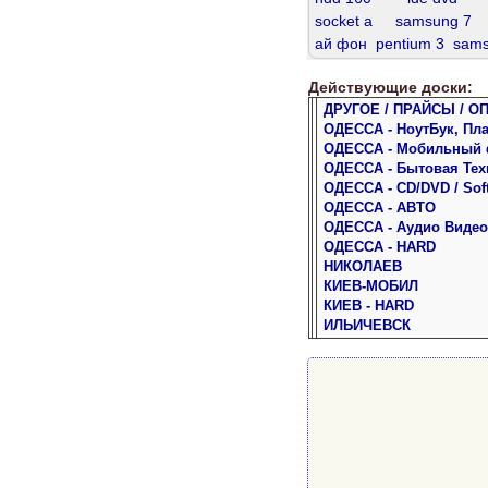
socket а
samsung 7
ай фон
pentium 3
sams
ddr3 600
ddr3 1600
Действующие доски:
dvd sata
samsung 5
ДРУГОЕ / ПРАЙСЫ / О
ddr2 667
ddr2
sata 320
ОДЕССА - НоутБук, Пл
samsung
ssd 256
d
ОДЕССА - Мобильный
ddr3 4gb
теле жк
ОДЕССА - Бытовая Тех
ОДЕССА - CD/DVD / Sof
ОДЕССА - АВТО
ОДЕССА - Аудио Видео
ОДЕССА - HARD
НИКОЛАЕВ
КИЕВ-МОБИЛ
КИЕВ - HARD
ИЛЬИЧЕВСК