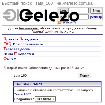
Быстрый поиск " sata_160 " на Железо.com.ua
Log
:
Pass:
регистр
Welcome
Доска
бесплатных
объявлений по продаже и обмену
"харда" для
частных лиц
П
П
равила
оведения
FAQ
. Или спрашивайте
Т
естовая доска
IT
Лента
новостей
Ф
ОРУМ
Ищем "sata 160"
Быстрый поиск. Обновление данных раз в 15 минут.
ОДЕССА - HARD
- найдено
3
объявлений соответствующих запросу
"
sata 160
"
Подробнее: