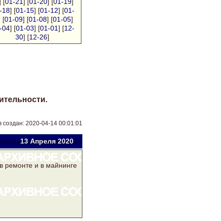
] [
01-21
] [
01-20
] [
01-19
]
-18
] [
01-15
] [
01-12
] [
01-
] [
01-09
] [
01-08
] [
01-05
]
-04
] [
01-03
] [
01-01
] [
12-
30
] [
12-26
]
ительности.
 создан: 2020-04-14 00:01:01
13 Апр
еля
2020
в ремонте и в майнинге