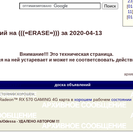
23
[
01
11
[
01
 на (((=ERASE=))) за 2020-04-13
Внимание!!! Это техническая страница.
 на ней устаревает и может не соответсвовать действ
архив
xomiak1977
доска объявлений
ОСТОЯНИИ ХОРОШЕМ.
Radeon™ RX 570 GAMING 4G карта в
хорошем
рабочем
состоянии
rds/Odessa - УДАЛЕНО АВТОРОМ !!!