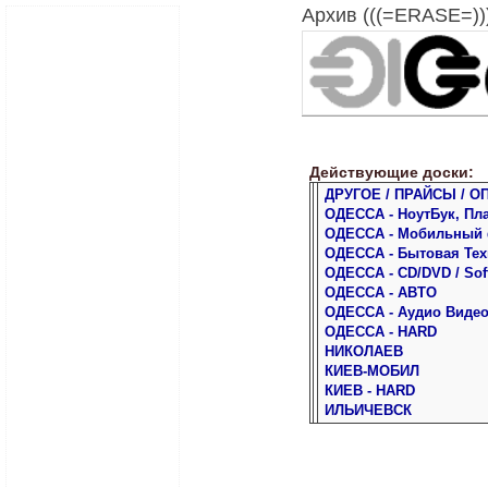
Архив (((=ERASE=)))
Действующие доски:
ДРУГОЕ / ПРАЙСЫ / О
ОДЕССА - НоутБук, Пл
ОДЕССА - Мобильный
ОДЕССА - Бытовая Тех
ОДЕССА - CD/DVD / Sof
ОДЕССА - АВТО
ОДЕССА - Аудио Виде
ОДЕССА - HARD
НИКОЛАЕВ
КИЕВ-МОБИЛ
КИЕВ - HARD
ИЛЬИЧЕВСК