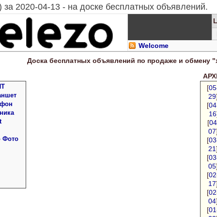
 за 2020-04-13 - на доске бесплатных объявлений.
Welcome
Доска
бесплатных
объявлений по продаже и обмену "
АРХИ
ПТ
[
05
аншет
29
 фон
[
04
ника
16
t
[
04
07
о Фото
[
03
21
[
03
05
[
02
17
[
02
04
[
01