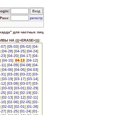
Log
in
:
Pass:
регистр
харда" для
частных лиц
ВЫ НА (((=ERASE=))):
-07
] [
05-03
] [
05-02
] [
04-
] [
04-28
] [
04-25
] [
04-24
]
-23
] [
04-20
] [
04-17
] [
04-
] [
04-15
]
04-13
[
04-12
]
-11
] [
04-09
] [
04-08
] [
04-
] [
04-06
] [
04-05
] [
04-03
]
-31
] [
03-28
] [
03-22
] [
03-
] [
03-19
] [
03-17
] [
03-14
]
-12
] [
03-08
] [
03-07
] [
03-
] [
03-03
] [
03-01
] [
02-29
]
-25
] [
02-24
] [
02-19
] [
02-
] [
02-13
] [
02-12
] [
02-11
]
-10
] [
02-06
] [
02-05
] [
02-
] [
02-02
] [
02-01
] [
01-28
]
-27
] [
01-25
] [
01-24
] [
01-