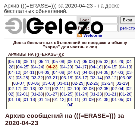
Архив (((=ERASE=))) за 2020-04-23 - на доске
бесплатных объявлений.
Log
:
Pass:
регистр
Welcome
Доска
бесплатных
объявлений по продаже и обмену
"харда" для
частных лиц
АРХИВЫ НА (((=ERASE=))):
[
05-16
] [
05-14
] [
05-11
] [
05-08
] [
05-07
] [
05-03
] [
05-02
] [
04-29
] [
04-
28
] [
04-25
] [
04-24
]
04-23
[
04-20
] [
04-17
] [
04-16
] [
04-15
] [
04-13
]
[
04-12
] [
04-11
] [
04-09
] [
04-08
] [
04-07
] [
04-06
] [
04-05
] [
04-03
] [
03-
31
] [
03-28
] [
03-22
] [
03-21
] [
03-19
] [
03-17
] [
03-14
] [
03-12
] [
03-08
]
[
03-07
] [
03-05
] [
03-03
] [
03-01
] [
02-29
] [
02-25
] [
02-24
] [
02-19
]
[
02-17
] [
02-13
] [
02-12
] [
02-11
] [
02-10
] [
02-06
] [
02-05
] [
02-04
] [
02-
02
] [
02-01
] [
01-28
] [
01-27
] [
01-25
] [
01-24
] [
01-23
] [
01-21
] [
01-20
]
[
01-19
] [
01-18
] [
01-15
] [
01-12
] [
01-11
] [
01-09
] [
01-08
] [
01-05
] [
01-
04
]
Архив сообщений на (((=ERASE=))) за
2020-04-23