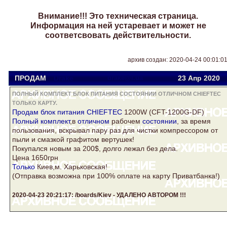
Внимание!!! Это техническая страница.
Информация на ней устаревает и может не
соответсвовать действительности.
архив создан: 2020-04-24 00:01:0
ПРОДАМ
Drake
drake@i.ua
23 Апр
2020
ПОЛНЫЙ КОМПЛЕКТ БЛОК ПИТАНИЯ СОСТОЯНИИ ОТЛИЧНОМ CHIEFTEC
ТОЛЬКО КАРТУ.
Продам
блок питания
CHIEFTEC
1200W (CFT-1200G-DF)
Полный комплект
,в
отличном
рабочем
состоянии
, за время
пользования, вскрывал пару раз для чистки компрессором от
пыли и смазкой графитом вертушек!
Покупался новым за 200$, долго лежал без дела.
Цена 1650грн
Только
Киев,м. Харьковская!
(Отправка возможна при 100% оплате на
карту
Приватбанка!)
2020-04-23 20:21:17: /boards/Kiev - УДАЛЕНО АВТОРОМ !!!