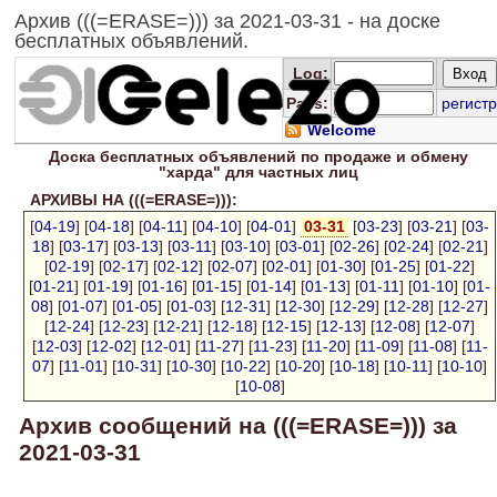
Архив (((=ERASE=))) за 2021-03-31 - на доске
бесплатных объявлений.
Log
:
Pass:
регистр
Welcome
Доска
бесплатных
объявлений по продаже и обмену
"харда" для
частных лиц
АРХИВЫ НА (((=ERASE=))):
[
04-19
] [
04-18
] [
04-11
] [
04-10
] [
04-01
]
03-31
[
03-23
] [
03-21
] [
03-
18
] [
03-17
] [
03-13
] [
03-11
] [
03-10
] [
03-01
] [
02-26
] [
02-24
] [
02-21
]
[
02-19
] [
02-17
] [
02-12
] [
02-07
] [
02-01
] [
01-30
] [
01-25
] [
01-22
]
[
01-21
] [
01-19
] [
01-16
] [
01-15
] [
01-14
] [
01-13
] [
01-11
] [
01-10
] [
01-
08
] [
01-07
] [
01-05
] [
01-03
] [
12-31
] [
12-30
] [
12-29
] [
12-28
] [
12-27
]
[
12-24
] [
12-23
] [
12-21
] [
12-18
] [
12-15
] [
12-13
] [
12-08
] [
12-07
]
[
12-03
] [
12-02
] [
12-01
] [
11-27
] [
11-23
] [
11-20
] [
11-09
] [
11-08
] [
11-
07
] [
11-01
] [
10-31
] [
10-30
] [
10-22
] [
10-20
] [
10-18
] [
10-11
] [
10-10
]
[
10-08
]
Архив сообщений на (((=ERASE=))) за
2021-03-31