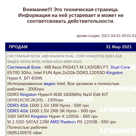
Внимание!!! Это техническая страница.
Информация на ней устаревает и может не
соответсвовать действительности.
архив создан: 2021-04-01 00:01:0
ПРОДАМ
77slot77
77slot77@ukr.net
31 Мар
2021
СИСТЕМНЫЙ БЛОК AMD RADEON DUAL CORE KINGSTON DDR3 4GB
ВИДЕО SATA3 INTEL HYNIX ASUS 400W 3GHZ.
Системный Блок
- MB
Asus
P5G41T-M LX2/GB/LPT,
Dual Core
E5700
3Ghz
,
Intel
FUN 4pin,2x2Gb DDR3,120SSD
Kingston
HyperX, БП
400W
,
Интегрированное
видео
Intel
, Все целиком и полностью
рабочее - 2000грн
DDR3
Kingston
HyperX 8GB 1600MHz NaVi Edit KIT
(KHX16C9C2K2/8) - 1300грн
DDR3 4Gb
1600 1.5V 1R8
Hynix
- 500 грн
DDR3 4Gb
1600 1.5V 2R8 SK
Hynix
- 500 грн
SSD
SATA3
Kingston
Hyper-X 120Gb - 650 грн
M.2 SSD
SATA3
2280
AMD Radeon
R5 120GB - 550 грн
Полностью рабочее
0685130976 viber