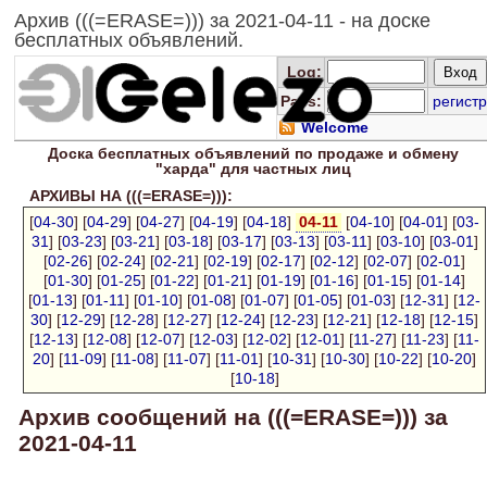
Архив (((=ERASE=))) за 2021-04-11 - на доске
бесплатных объявлений.
Log
:
Pass:
регистр
Welcome
Доска
бесплатных
объявлений по продаже и обмену
"харда" для
частных лиц
АРХИВЫ НА (((=ERASE=))):
[
04-30
] [
04-29
] [
04-27
] [
04-19
] [
04-18
]
04-11
[
04-10
] [
04-01
] [
03-
31
] [
03-23
] [
03-21
] [
03-18
] [
03-17
] [
03-13
] [
03-11
] [
03-10
] [
03-01
]
[
02-26
] [
02-24
] [
02-21
] [
02-19
] [
02-17
] [
02-12
] [
02-07
] [
02-01
]
[
01-30
] [
01-25
] [
01-22
] [
01-21
] [
01-19
] [
01-16
] [
01-15
] [
01-14
]
[
01-13
] [
01-11
] [
01-10
] [
01-08
] [
01-07
] [
01-05
] [
01-03
] [
12-31
] [
12-
30
] [
12-29
] [
12-28
] [
12-27
] [
12-24
] [
12-23
] [
12-21
] [
12-18
] [
12-15
]
[
12-13
] [
12-08
] [
12-07
] [
12-03
] [
12-02
] [
12-01
] [
11-27
] [
11-23
] [
11-
20
] [
11-09
] [
11-08
] [
11-07
] [
11-01
] [
10-31
] [
10-30
] [
10-22
] [
10-20
]
[
10-18
]
Архив сообщений на (((=ERASE=))) за
2021-04-11