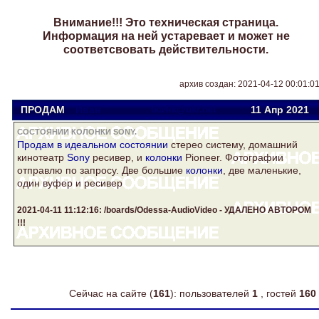
Внимание!!! Это техническая страница.
Информация на ней устаревает и может не
соответсвовать действительности.
архив создан: 2021-04-12 00:01:0
ПРОДАМ
Иван
tka4ik@ukr.net
11 Апр
2021
СОСТОЯНИИ КОЛОНКИ SONY.
Продам в идеальном
состоянии
стерео систему, домашний
кинотеатр
Sony
ресивер, и
колонки
Pioneer. Фотографии
отправлю по запросу. Две большие
колонки
, две маленькие,
один вуфер и ресивер
2021-04-11 11:12:16: /boards/Odessa-AudioVideo - УДАЛЕНО АВТОРОМ
!!!
Сейчас на сайте (
161
): пользователей
1
, гостей
160