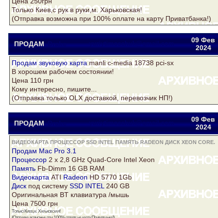
Цена 250грн
Только Киев,с рук в руки,м. Харьковская!
(Отправка возможна при 100% оплате на карту Приватбанка!)
09 Фев
ПРОДАМ
Drake
yuriytimoschuk@gmail.com
2024
Продам звуковую
карта
manli c-media 18738 pci-sx
В хорошем рабочем состоянии!
Цена 110 грн
Кому интересно, пишите...
(Отправка только OLX доставкой, перевозчик НП!)
09 Фев
ПРОДАМ
Drake
yuriytimoschuk@gmail.com
2024
ВИДЕОКАРТА ПРОЦЕССОР SSD INTEL ПАМЯТЬ RADEON ДИСК XEON CORE.
Продам Mac Pro 3.1
Процессор
2 x 2,8 GHz Quad-Core Intel
Xeon
Память
Fb-Dimm 16 GB RAM
Видеокарта
ATI
Radeon
HD 5770 1Gb
Диск
под систему
SSD INTEL
240 GB
Оригинальная BT клавиатура /мышь
Цена 7500 грн
Только Киев,м. Харьковская!
(Отправка возможна при 100% оплате на карту Приватбанка!)