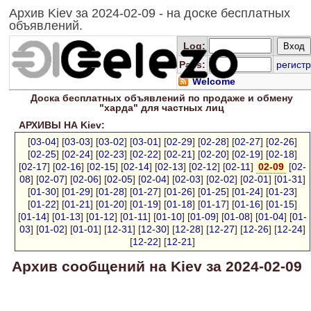
Архив Kiev за 2024-02-09 - на доске бесплатных
объявлений.
Log
:
Pass:
регистр
Welcome
Доска
бесплатных
объявлений по продаже и обмену
"харда" для
частных лиц
АРХИВЫ НА Kiev:
[
03-04
] [
03-03
] [
03-02
] [
03-01
] [
02-29
] [
02-28
] [
02-27
] [
02-26
]
[
02-25
] [
02-24
] [
02-23
] [
02-22
] [
02-21
] [
02-20
] [
02-19
] [
02-18
]
[
02-17
] [
02-16
] [
02-15
] [
02-14
] [
02-13
] [
02-12
] [
02-11
]
02-09
[
02-
08
] [
02-07
] [
02-06
] [
02-05
] [
02-04
] [
02-03
] [
02-02
] [
02-01
] [
01-31
]
[
01-30
] [
01-29
] [
01-28
] [
01-27
] [
01-26
] [
01-25
] [
01-24
] [
01-23
]
[
01-22
] [
01-21
] [
01-20
] [
01-19
] [
01-18
] [
01-17
] [
01-16
] [
01-15
]
[
01-14
] [
01-13
] [
01-12
] [
01-11
] [
01-10
] [
01-09
] [
01-08
] [
01-04
] [
01-
03
] [
01-02
] [
01-01
] [
12-31
] [
12-30
] [
12-28
] [
12-27
] [
12-26
] [
12-24
]
[
12-22
] [
12-21
]
Архив сообщений на Kiev за 2024-02-09