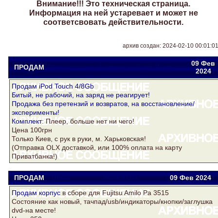
Внимание!!! Это техническая страница.
Информация на ней устаревает и может не
соответсвовать действительности.
архив создан: 2024-02-10 00:01:0
09 Фев
ПРОДАМ
Drake
yuriytimoschuk@gmail.com
2024
Продам iPod Touch 4/8Gb
Битый, не рабочий, на заряд не реагирует!
Продажа без претензий и возвратов, на восстановление/
эксперименты!
Комплект
: Плеер, больше нет ни чего!
Цена 100грн
Только Киев, с рук в руки, м. Харьковская!
(Отправка OLX доставкой, или 100% оплата на карту
Приватбанка!)
ПРОДАМ
Drake
drake@i.ua
09 Фев
2024
Продам
корпус
в сборе для Fujitsu Amilo Pa 3515
Состояние как новый, тачпад/usb/индикаторы/кнопки/заглушка
dvd-на месте!