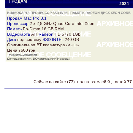
ПРОДАМ
Drake
yuriytimoschuk@gmail.com
2024
ВИДЕОКАРТА ПРОЦЕССОР SSD INTEL ПАМЯТЬ RADEON ДИСК XEON CORE.
Продам Mac Pro 3.1
Процессор
2 x 2,8 GHz Quad-Core Intel
Xeon
Память
Fb-Dimm 16 GB RAM
Видеокарта
ATI
Radeon
HD 5770 1Gb
Диск
под систему
SSD INTEL
240 GB
Оригинальная BT клавиатура /мышь
Цена 7500 грн
Только Киев,м. Харьковская!
(Отправка возможна при 100% оплате на карту Приватбанка!)
Сейчас на сайте (
77
): пользователей
0
, гостей
77