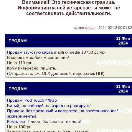
Внимание!!! Это техническая страница.
Информация на ней устаревает и может не
соответсвовать действительности.
архив создан: 2024-02-12 00:01:0
11 Фев
ПРОДАМ
Drake
yuriytimoschuk@gmail.com
2024
Продам звуковую
карта
manli c-media 18738 pci-sx
В хорошем рабочем состоянии!
Цена 110 грн
Кому интересно, пишите...
(Отправка только OLX доставкой, перевозчик НП!)
11 Фев
ПРОДАМ
Drake
yuriytimoschuk@gmail.com
2024
Продам iPod Touch 4/8Gb
Битый, не рабочий, на заряд не реагирует!
Продажа без претензий и возвратов, на восстановление/
эксперименты!
Комплект
: Плеер, больше нет ни чего!
Цена 100грн