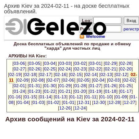
Архив Kiev за 2024-02-11 - на доске бесплатных
объявлений.
Log
:
Pass:
регистр
Welcome
Доска
бесплатных
объявлений по продаже и обмену
"харда" для
частных лиц
АРХИВЫ НА Kiev:
[
03-06
] [
03-05
] [
03-04
] [
03-03
] [
03-02
] [
03-01
] [
02-29
] [
02-28
]
[
02-27
] [
02-26
] [
02-25
] [
02-24
] [
02-23
] [
02-22
] [
02-21
] [
02-20
]
[
02-19
] [
02-18
] [
02-17
] [
02-16
] [
02-15
] [
02-14
] [
02-13
] [
02-12
]
02-
11
[
02-09
] [
02-08
] [
02-07
] [
02-06
] [
02-05
] [
02-04
] [
02-03
] [
02-02
]
[
02-01
] [
01-31
] [
01-30
] [
01-29
] [
01-28
] [
01-27
] [
01-26
] [
01-25
]
[
01-24
] [
01-23
] [
01-22
] [
01-21
] [
01-20
] [
01-19
] [
01-18
] [
01-17
]
[
01-16
] [
01-15
] [
01-14
] [
01-13
] [
01-12
] [
01-11
] [
01-10
] [
01-09
] [
01-
08
] [
01-04
] [
01-03
] [
01-02
] [
01-01
] [
12-31
] [
12-30
] [
12-28
] [
12-27
]
[
12-26
] [
12-24
]
Архив сообщений на Kiev за 2024-02-11