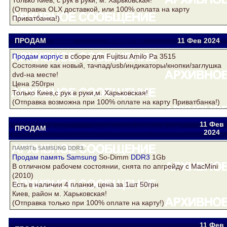
Только Киев, с рук в руки, м. Харьковская!
(Отправка OLX доставкой, или 100% оплата на карту
Приватбанка!)
ПРОДАМ
Drake
drake@i.ua
11 Фев
2024
Продам
корпус
в сборе для Fujitsu Amilo Pa 3515
Состояние как новый, тачпад/usb/индикаторы/кнопки/заглушка
dvd-на месте!
Цена 250грн
Только Киев,с рук в руки,м. Харьковская!
(Отправка возможна при 100% оплате на карту Приватбанка!)
11 Фев
ПРОДАМ
Drake
yuriytimoschuk@gmail.com
2024
ПАМЯТЬ SAMSUNG DDR3.
Продам
память Samsung
So-Dimm
DDR3
1Gb
В отличном рабочем состоянии, снята по апгрейду с MacMini
(2010)
Есть в наличии 4 планки, цена за 1шт 50грн
Киев, район м. Харьковская!
(Отправка только при 100% оплате на карту!)
11 Фев