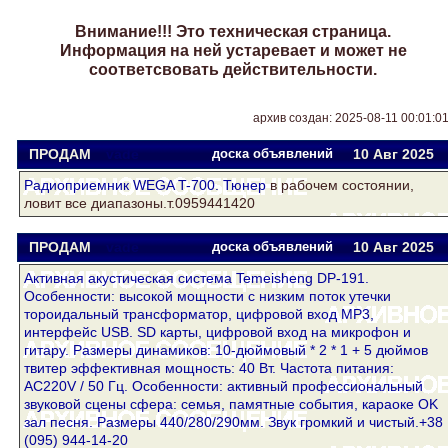
Внимание!!! Это техническая страница.
Информация на ней устаревает и может не
соответсвовать действительности.
архив создан: 2025-08-11 00:01:0
ПРОДАМ
vade
доска объявлений
10 Авг
2025
Радиоприемник WEGA T-700.
Тюнер
в рабочем состоянии,
ловит все диапазоны.т.0959441420
ПРОДАМ
vade
доска объявлений
10 Авг
2025
Активная акустическая система Temeisheng DP-191.
Особенности: высокой мощности с низким поток утечки
тороидальный трансформатор, цифровой вход MP3,
интерфейс USB. SD карты, цифровой вход на микрофон и
гитару. Размеры динамиков: 10-дюймовый * 2 * 1 + 5 дюймов
твитер эффективная мощность: 40 Вт. Частота питания:
AC220V / 50 Гц. Особенности: активный профессиональный
звуковой сцены сфера: семья, памятные события, караоке OK
зал песня. Размеры 440/280/290мм. Звук громкий и чистый.+38
(095) 944-14-20