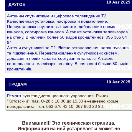
10 Авг
2025
ДРУГОЕ
Zidane1953
satkatraktor2013@ukr.net
Антенны спутниковые и цифровое телевидение Т2.
Качественная установка, настройка и подключение.
Переустановка спутниковых систем, добавление новых
каналов, сортировка каналов. А так же установка телевизоров
на стену. В наличии более 50 видов кронштейнов. 096 365 04
94
Антени супутникові та Т2. Якісне встановлення, налаштування
та підключення. Перевстановлення супутникових систем,
додавання нових каналів, сортування каналів. А також
встановлення телевізорів на стіну. В наявності більше 50 видів
кронштейнів.
10 Авг
2025
ПРОДАМ
Zidane1953
satkatraktor2013@ukr.net
Ремонт
пультов дистанционного управления. Рынок
"Котовский", пав. О-28 с 10.00 до 15.30 ежедневно кроме
понедельника. Тел. 063 676 43 10, 067 880 23 98.
Внимание!!! Это техническая страница.
Информация на ней устаревает и может не