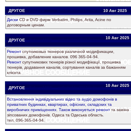
ДРУГОЕ
Андрей
satkatraktor2013@ukr.net
10 Авг
2025
Диски
СD и DVD фирм Verbatim, Philips, Arita, Acine по
договорным ценам.
10 Авг
2025
ДРУГОЕ
Zidane1953
satkatraktor2013@ukr.net
Ремонт
спутниковых тюнеров различной модификации,
прошивка, добавление каналов. 096 365-04-94.
Ремонт
супутникових тюнерів різної модифікації, прошивка
тюнерів, додавання каналів, сортування каналів за бажанням
клієнта.
10 Авг
2025
ДРУГОЕ
Zidane1953
satkatraktor2013@ukr.net
Встановлення iндивiдуальних вiдео та аудiо домофонiв в
приватних будинках, квартирах, офiсних, складских та
виробничих примiщеннях. Також виконуеться
ремонт
та замiна
зiпсованих домофонiв. Одеса та Одеська область.
тел. 096-365-04-94.