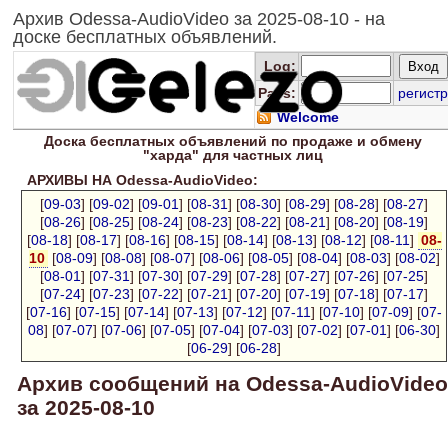
Архив Odessa-AudioVideo за 2025-08-10 - на
доске бесплатных объявлений.
Log
:
Pass:
регистр
Welcome
Доска
бесплатных
объявлений по продаже и обмену
"харда" для
частных лиц
АРХИВЫ НА Odessa-AudioVideo:
[
09-03
] [
09-02
] [
09-01
] [
08-31
] [
08-30
] [
08-29
] [
08-28
] [
08-27
]
[
08-26
] [
08-25
] [
08-24
] [
08-23
] [
08-22
] [
08-21
] [
08-20
] [
08-19
]
[
08-18
] [
08-17
] [
08-16
] [
08-15
] [
08-14
] [
08-13
] [
08-12
] [
08-11
]
08-
10
[
08-09
] [
08-08
] [
08-07
] [
08-06
] [
08-05
] [
08-04
] [
08-03
] [
08-02
]
[
08-01
] [
07-31
] [
07-30
] [
07-29
] [
07-28
] [
07-27
] [
07-26
] [
07-25
]
[
07-24
] [
07-23
] [
07-22
] [
07-21
] [
07-20
] [
07-19
] [
07-18
] [
07-17
]
[
07-16
] [
07-15
] [
07-14
] [
07-13
] [
07-12
] [
07-11
] [
07-10
] [
07-09
] [
07-
08
] [
07-07
] [
07-06
] [
07-05
] [
07-04
] [
07-03
] [
07-02
] [
07-01
] [
06-30
]
[
06-29
] [
06-28
]
Архив сообщений на Odessa-AudioVideo
за 2025-08-10