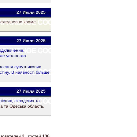
27 Июля 2025
0 ежедневно кроме
27 Июля 2025
подключение.
 же установка
влення супутникових
тіну. В наявності більше
27 Июля 2025
iсних, складских та
а та Одеська область.
льзователей
2
, гостей
136