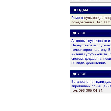
ПРОДАМ
Z
Ремонт
пультов дистанц
понедельника. Тел. 063 
ДРУГОЕ
Z
Антенны спутниковые и 
Переустановка спутнико
телевизоров на стену. 
Антени супутникові та 
систем, додавання нових
50 видів кронштейнів.
ДРУГОЕ
Z
Встановлення iндивiдуал
виробничих примiщення
тел. 096-365-04-94.