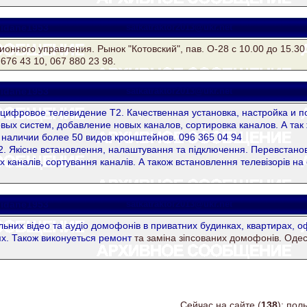
idane1953
satkatraktor2013@ukr.net
ионного управления. Рынок "Котовский", пав. О-28 с 10.00 до 15.3
676 43 10, 067 880 23 98.
idane1953
satkatraktor2013@ukr.net
цифровое телевидение Т2. Качественная установка, настройка и 
вых систем, добавление новых каналов, сортировка каналов. А так
В наличии более 50 видов кронштейнов. 096 365 04 94
Т2. Якісне встановлення, налаштування та підключення. Перевстано
 каналів, сортування каналів. А також встановлення телевізорів на с
idane1953
satkatraktor2013@ukr.net
ьних вiдео та аудiо домофонiв в приватних будинках, квартирах, оф
х. Також виконуеться
ремонт
та замiна зiпсованих домофонiв. Одес
Сейчас на сайте (
138
): по