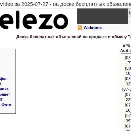
Video за 2025-07-27 - на доске бесплатных объявлен
Welcome
Доска
бесплатных
объявлений по продаже и обмену "
АРХИ
Audi
[
08
17
[
08
10
 фон
[
08
t
03
ника
[
07-
аншет
[
07
ПТ
23
о Фото
[
07
16
[
07
09
[
07