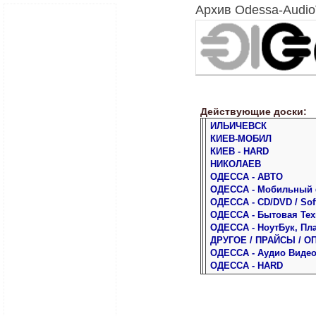
Архив Odessa-Audio
Действующие доски:
ИЛЬИЧЕВСК
КИЕВ-МОБИЛ
КИЕВ - HARD
НИКОЛАЕВ
ОДЕССА - АВТО
ОДЕССА - Мобильный
ОДЕССА - CD/DVD / Sof
ОДЕССА - Бытовая Тех
ОДЕССА - НоутБук, Пл
ДРУГОЕ / ПРАЙСЫ / О
ОДЕССА - Аудио Виде
ОДЕССА - HARD