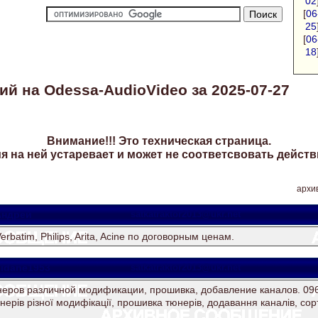
02
[
06
25
[
06
18
й на Odessa-AudioVideo за 2025-07-27
Внимание!!! Это техническая страница.
 на ней устаревает и может не соответсвовать действ
архив
Андрей
satkatraktor2013@ukr.net
batim, Philips, Arita, Acine по договорным ценам.
idane1953
satkatraktor2013@ukr.net
еров различной модификации, прошивка, добавление каналов. 096
ерів різної модифікації, прошивка тюнерів, додавання каналів, сор