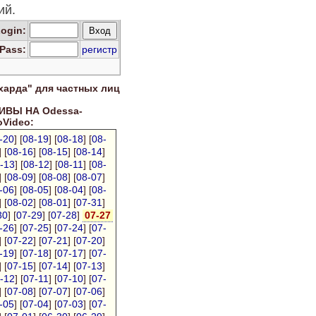
ий.
Log
in
:
Pass:
регистр
харда" для
частных лиц
ВЫ НА Odessa-
oVideo:
-20
] [
08-19
] [
08-18
] [
08-
] [
08-16
] [
08-15
] [
08-14
]
-13
] [
08-12
] [
08-11
] [
08-
] [
08-09
] [
08-08
] [
08-07
]
-06
] [
08-05
] [
08-04
] [
08-
] [
08-02
] [
08-01
] [
07-31
]
30
] [
07-29
] [
07-28
]
07-27
-26
] [
07-25
] [
07-24
] [
07-
] [
07-22
] [
07-21
] [
07-20
]
-19
] [
07-18
] [
07-17
] [
07-
] [
07-15
] [
07-14
] [
07-13
]
-12
] [
07-11
] [
07-10
] [
07-
] [
07-08
] [
07-07
] [
07-06
]
-05
] [
07-04
] [
07-03
] [
07-