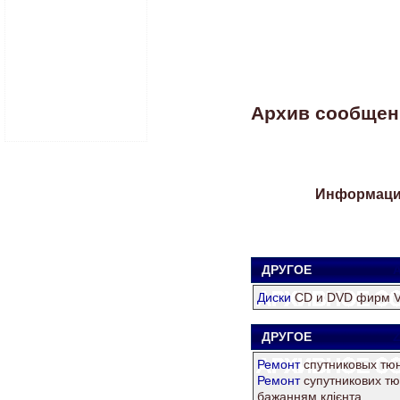
Архив сообщени
Информация
ДРУГОЕ
Диски
СD и DVD фирм Ver
ДРУГОЕ
Z
Ремонт
спутниковых тюн
Ремонт
супутникових тюн
бажанням клієнта.