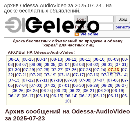
Архив Odessa-AudioVideo за 2025-07-23 - на
доске бесплатных объявлений.
Log
:
Pass:
регистр
Welcome
Доска
бесплатных
объявлений по продаже и обмену
"харда" для
частных лиц
АРХИВЫ НА Odessa-AudioVideo:
[
08-16
] [
08-15
] [
08-14
] [
08-13
] [
08-12
] [
08-11
] [
08-10
] [
08-09
] [
08-
08
] [
08-07
] [
08-06
] [
08-05
] [
08-04
] [
08-03
] [
08-02
] [
08-01
] [
07-31
]
[
07-30
] [
07-29
] [
07-28
] [
07-27
] [
07-26
] [
07-25
] [
07-24
]
07-23
[
07-
22
] [
07-21
] [
07-20
] [
07-19
] [
07-18
] [
07-17
] [
07-16
] [
07-15
] [
07-14
]
[
07-13
] [
07-12
] [
07-11
] [
07-10
] [
07-09
] [
07-08
] [
07-07
] [
07-06
] [
07-
05
] [
07-04
] [
07-03
] [
07-02
] [
07-01
] [
06-30
] [
06-29
] [
06-28
] [
06-27
]
[
06-26
] [
06-25
] [
06-24
] [
06-23
] [
06-22
] [
06-21
] [
06-20
] [
06-19
]
[
06-18
] [
06-17
] [
06-16
] [
06-15
] [
06-14
] [
06-13
] [
06-12
] [
06-11
] [
06-
10
]
Архив сообщений на Odessa-AudioVideo
за 2025-07-23