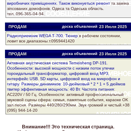
виробничих примiщеннях. Також виконуеться
ремонт
та замiна
зiпсованих домофонiв. Одеса та Одеська область.
тел. 096-365-04-94.
ПРОДАМ
vade
доска объявлений
23 Июля 2025
Радиоприемник WEGA T-700.
Тюнер
в рабочем состоянии,
ловит все диапазоны.т.0959441420
ПРОДАМ
vade
доска объявлений
23 Июля 2025
Активная акустическая система Temeisheng DP-191.
Особенности: высокой мощности с низким поток утечки
тороидальный трансформатор, цифровой вход MP3,
интерфейс USB. SD карты, цифровой вход на микрофон и
гитару. Размеры динамиков: 10-дюймовый * 2 * 1 + 5 дюймов
твитер эффективная мощность: 40 Вт. Частота
питания
:
AC220V / 50 Гц. Особенности: активный профессиональный
звуковой сцены сфера: семья, памятные события, караоке OK
зал песня. Размеры 440/280/290мм. Звук громкий и чистый.+38
(095) 944-14-20
Внимание!!! Это техническая страница.