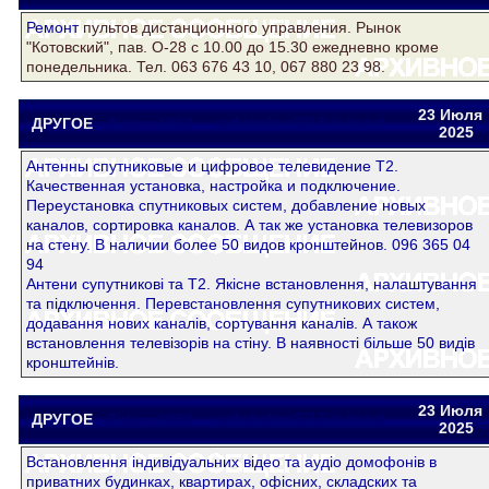
Ремонт
пультов дистанционного управления. Рынок
"Котовский", пав. О-28 с 10.00 до 15.30 ежедневно кроме
понедельника. Тел. 063 676 43 10, 067 880 23 98.
23 Июля
ДРУГОЕ
Zidane1953
satkatraktor2013@ukr.net
2025
Антенны спутниковые и цифровое телевидение Т2.
Качественная установка, настройка и подключение.
Переустановка спутниковых систем, добавление новых
каналов, сортировка каналов. А так же установка телевизоров
на стену. В наличии более 50 видов кронштейнов. 096 365 04
94
Антени супутникові та Т2. Якісне встановлення, налаштування
та підключення. Перевстановлення супутникових систем,
додавання нових каналів, сортування каналів. А також
встановлення телевізорів на стіну. В наявності більше 50 видів
кронштейнів.
23 Июля
ДРУГОЕ
Zidane1953
satkatraktor2013@ukr.net
2025
Встановлення iндивiдуальних вiдео та аудiо домофонiв в
приватних будинках, квартирах, офiсних, складских та