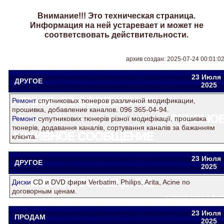
Внимание!!! Это техническая страница.
Информация на ней устаревает и может не
соответсвовать действительности.
архив создан: 2025-07-24 00:01:0
23 Июля
ДРУГОЕ
Zidane1953
satkatraktor2013@ukr.net
2025
Ремонт
спутниковых тюнеров различной модификации,
прошивка, добавление каналов. 096 365-04-94.
Ремонт
супутникових тюнерів різної модифікації, прошивка
тюнерів, додавання каналів, сортування каналів за бажанням
клієнта.
23 Июля
ДРУГОЕ
Андрей
satkatraktor2013@ukr.net
2025
Диски
СD и DVD фирм Verbatim, Philips, Arita, Acine по
договорным ценам.
23 Июля
ПРОДАМ
Zidane1953
satkatraktor2013@ukr.net
2025