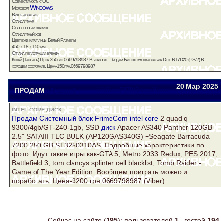
Совместимость с ОС
Windows
Microsoft
Вид клавиатуры
Стандартная
Особенности клавиш
Стандартный ход
Цвет букв кириллицы Белый Размеры
450 x 18 x 150 мм
Страна регистрации бренда
Китай (Тайвань) Цена-350грн.0669798987.В упаковке. Продам Брендовую клавиатура Dell RT7D20 (PS/2) В
хорошем состояние. Цена-150грн.0669798987
20 Мар
2025
ПРОДАМ
Анджей
iridium7479@gmail.com
INTEL CORE ДИСК.
Продам Системный блок FrimeCom
intel core
2 quad q
9300/4gb/GT-240-1gb, SSD
диск
Apacer AS340 Panther 120GB
2.5" SATAIII TLC BULK (AP120GAS340G) +Seagate Barracuda
7200 250 GB ST3250310AS. Подробные характеристики по
фото. Идут такие игры как-GTA 5, Metro 2033 Redux, PES 2017,
Battlefield 3, tom clancys splinter cell blacklist, Tomb Raider -
Game of The Year Edition. Вообщем поиграть можно и
поработать. Цена-3200 грн.0669798987 (Viber)
Сейчас на сайте (
195
): пользователей
1
, гостей
194