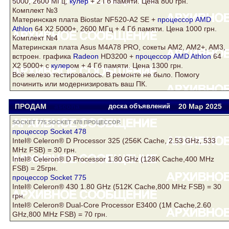
5000, 2600 МГц,
кулер
+ 2 Гб памяти. Цена 800 грн.
Комплект №3
Материнская плата Biostar NF520-A2 SE +
процессор AMD
Athlon
64 Х2 5000+, 2600 МГц + 4 Гб памяти. Цена 1000 грн.
Комплект №4
Материнская плата
Asus
M4A78 PRO, сокеты AM2, AM2+, AM3,
встроен. графика
Radeon
HD3200 +
процессор AMD Athlon
64
Х2 5000+ с
кулер
ом + 4 Гб памяти. Цена 1300 грн.
Всё железо тестировалось. В ремонте не было. Помогу
починить или модернизировать ваш ПК.
ПРОДАМ
ascona
доска объявлений
20 Мар
2025
SOCKET 775 SOCKET 478 ПРОЦЕССОР.
процессор
Socket 478
Intel® Celeron® D Processor 325 (256K Cache, 2.53 GHz, 533
MHz FSB) = 30 грн.
Intel® Celeron® D Processor 1.80 GHz (128K Cache,400 MHz
FSB) = 25грн.
процессор
Socket 775
Intel® Celeron® 430 1.80 GHz (512K Cache,800 MHz FSB) = 30
грн.
Intel® Celeron® Dual-Core Processor E3400 (1M Cache,2.60
GHz,800 MHz FSB) = 70 грн.