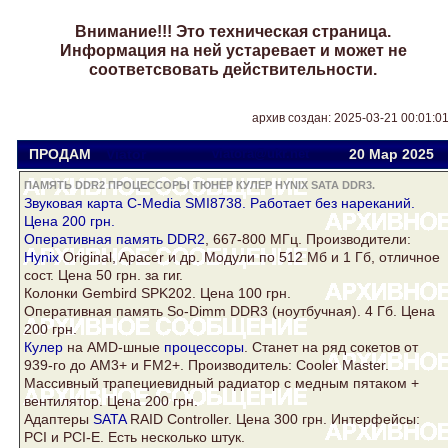
Внимание!!! Это техническая страница.
Информация на ней устаревает и может не
соответсвовать действительности.
архив создан: 2025-03-21 00:01:0
ПРОДАМ
Viator
viatora@ukr.net
20 Мар
2025
ПАМЯТЬ DDR2 ПРОЦЕССОРЫ ТЮНЕР КУЛЕР HYNIX SATA DDR3.
Звуковая карта C-Media SMI8738. Работает без нареканий.
Цена 200 грн.
Оперативная
память DDR2
, 667-800 МГц. Производители:
Hynix
Original, Apacer и др. Модули по 512 Мб и 1 Гб, отличное
сост. Цена 50 грн. за гиг.
Колонки Gembird SPK202. Цена 100 грн.
Оперативная память So-Dimm
DDR3
(ноутбучная). 4 Гб. Цена
200 грн.
Кулер
на AMD-шные
процессоры
. Станет на ряд сокетов от
939-го до AM3+ и FM2+. Производитель: Cooler Master.
Массивный трапециевидный радиатор с медным пятаком +
вентилятор. Цена 200 грн.
Адаптеры
SATA
RAID Controller. Цена 300 грн. Интерфейсы:
PCI и PCI-E. Есть несколько штук.