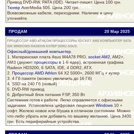
Привод DVD-RW, PATA (IDE). Читает-пишет. Цена 100 грн.
Тюнер
AverMedia 505. Цена 200 грн.
Всевозможные кабели, переходники. Наличие и цену
уточняйте.
ПРОДАМ
Viator
viatora@ukr.net
20 Мар
2025
ПРОЦЕССОР AMD ATHLON ПРОЦЕССОРЫ SOCKET AM2 КОМПЬЮТЕР SATA
IDE WINDOWS RADEON КУЛЕР DDR2 ASUS.
Офисный/домашний
компьютер
.
1. Материнская плата
Asus
M4A78 PRO,
socket AM2
, AM2+,
AM3 (держит
процессоры
в 1-6 ядер), встроенная графика
Radeon
HD3200, 6 SATA, IDE, 4
DDR2
, ATX.
2.
Процессор AMD Athlon
64 Х2 5000+, 2600 МГц +
кулер
3. 4 Гб памяти (можно увеличить до 16 Гб)
4. SSD на 240 Гб (новый)
5. DVD-RW привод
6. Добротный блок питания FSP, 350 Вт.
Системник готов к работе. Легко справляется с офисными
задачами. Установлена цифровая лицензия
Windows
10 +
софт. Железо новое или б/ушка в отличном состоянии. Можно
что-либо убрать или добавить по вашему желанию. Цена 3400
грн. Есть периферийные устройства.