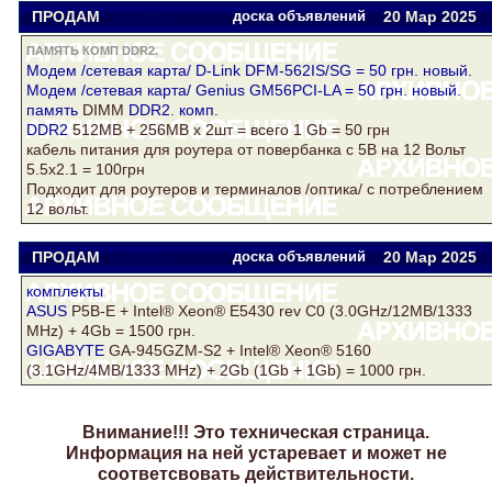
ПРОДАМ
ascona
доска объявлений
20 Мар
2025
ПАМЯТЬ КОМП DDR2.
Модем /сетевая карта/ D-Link DFM-562IS/SG = 50 грн. новый.
Модем /сетевая карта/ Genius GM56PCI-LA = 50 грн. новый.
память
DIMM
DDR2
.
комп
.
DDR2
512MB + 256MB х 2шт = всего 1 Gb = 50 грн
кабель питания для роутера от повербанка с 5В на 12 Вольт
5.5x2.1 = 100грн
Подходит для роутеров и терминалов /оптика/ с потреблением
12 вольт.
ПРОДАМ
ascona
доска объявлений
20 Мар
2025
комплекты
ASUS
P5B-E + Intel® Xeon® Е5430 rev С0 (3.0GHz/12MB/1333
MHz) + 4Gb = 1500 грн.
GIGABYTE
GA-945GZM-S2 + Intel® Xeon® 5160
(3.1GHz/4MB/1333 MHz) + 2Gb (1Gb + 1Gb) = 1000 грн.
Внимание!!! Это техническая страница.
Информация на ней устаревает и может не
соответсвовать действительности.