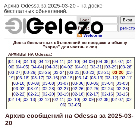
Архив Odessa за 2025-03-20 - на доске
бесплатных объявлений.
Log
:
Pass:
регистр
Welcome
Доска
бесплатных
объявлений по продаже и обмену
"харда" для
частных лиц
АРХИВЫ НА Odessa:
[
04-14
] [
04-13
] [
04-12
] [
04-11
] [
04-10
] [
04-09
] [
04-08
] [
04-07
] [
04-
06
] [
04-05
] [
04-04
] [
04-03
] [
04-02
] [
04-01
] [
03-31
] [
03-29
] [
03-28
]
[
03-27
] [
03-26
] [
03-25
] [
03-24
] [
03-23
] [
03-22
] [
03-21
]
03-20
[
03-
19
] [
03-18
] [
03-17
] [
03-16
] [
03-15
] [
03-14
] [
03-13
] [
03-12
] [
03-11
]
[
03-10
] [
03-09
] [
03-08
] [
03-07
] [
03-06
] [
03-05
] [
03-04
] [
03-03
]
[
03-02
] [
03-01
] [
02-28
] [
02-27
] [
02-26
] [
02-25
] [
02-24
] [
02-23
]
[
02-22
] [
02-21
] [
02-20
] [
02-19
] [
02-18
] [
02-17
] [
02-16
] [
02-15
]
[
02-14
] [
02-13
] [
02-12
] [
02-11
] [
02-10
] [
02-09
] [
02-08
] [
02-07
] [
02-
06
] [
02-05
]
Архив сообщений на Odessa за 2025-03-
20