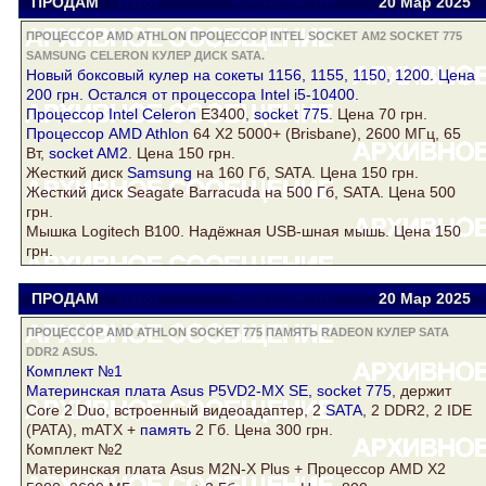
ПРОДАМ
Viator
viatora@ukr.net
20 Мар
2025
ПРОЦЕССОР AMD ATHLON ПРОЦЕССОР INTEL SOCKET AM2 SOCKET 775
SAMSUNG CELERON КУЛЕР ДИСК SATA.
Новый боксовый
кулер
на сокеты 1156, 1155, 1150, 1200. Цена
200 грн. Остался от процессора Intel i5-10400.
Процессор Intel
Celeron
E3400,
socket 775
. Цена 70 грн.
Процессор AMD Athlon
64 Х2 5000+ (Brisbane), 2600 МГц, 65
Вт,
socket AM2
. Цена 150 грн.
Жесткий
диск
Samsung
на 160 Гб,
SATA
. Цена 150 грн.
Жесткий
диск
Seagate Barracuda на 500 Гб,
SATA
. Цена 500
грн.
Мышка Logitech B100. Надёжная USB-шная мышь. Цена 150
грн.
ПРОДАМ
Viator
viatora@ukr.net
20 Мар
2025
ПРОЦЕССОР AMD ATHLON SOCKET 775 ПАМЯТЬ RADEON КУЛЕР SATA
DDR2 ASUS.
Комплект №1
Материнская плата
Asus
P5VD2-MX SE,
socket 775
, держит
Core 2 Duo, встроенный видеоадаптер, 2
SATA
, 2
DDR2
, 2 IDE
(PATA), mATX +
память
2 Гб. Цена 300 грн.
Комплект №2
Материнская плата
Asus
M2N-X Plus + Процессор AMD X2