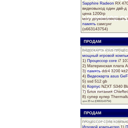
Sapphire
Radeon
RX 470
видеовыход один двй-д
цена 1200гр
могу доукомплектовать
память
самсунг
(о663143754)
ПРОДАМ
s
ВИДЕОКАРТА ASUS ПРОЦЕС
мощный игровой
компь
1)
Процессор core
i7 10
2) Материнская плата A
3)
память
ddr4
3200 kit2
4)
Видеокарта asus
GeF
5) ssd 512 gb
6)
Корпус
NZXT S340 Bl
7) Блок питания Chieft
8) супер
кулер
Thermalta
цена 35 тыс (О663143754)
ПРОДАМ
s
ПРОЦЕССОР CORE КОМПЬЮТ
Игровой
компьютер
1)
П