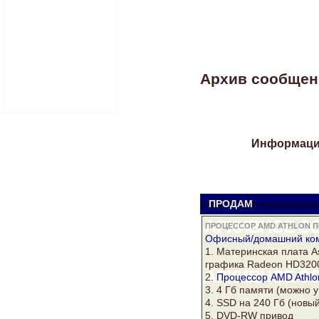
Архив сообщени
Информация
ПРОДАМ
V
ПРОЦЕССОР AMD ATHLON П
Офисный/домашний
ко
1. Материнская плата
A
графика
Radeon
HD3200
2.
Процессор AMD Athlo
3. 4 Гб памяти (можно у
4. SSD на 240 Гб (новы
5. DVD-RW привод