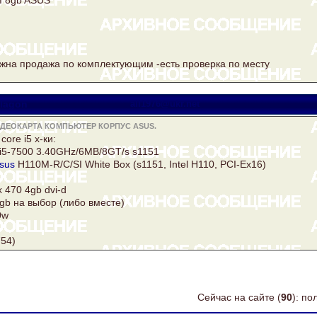
ожна продажа по комплектующим -есть проверка по месту
lagon
all1976@ukr.net
ИДЕОКАРТА КОМПЬЮТЕР КОРПУС ASUS.
core i5 х-ки:
i5-7500 3.40GHz/6MB/8GT/s s1151
sus
H110M-R/C/SI White Box (s1151, Intel H110, PCI-Ex16)
 470 4gb dvi-d
0gb на выбор (либо вместе)
0w
754)
Сейчас на сайте (
90
): п