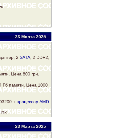
к.
23 Мар
та
2025
даптер, 2
SATA
, 2
DDR2
,
мяти. Цена 800 грн.
4 Гб памяти. Цена 1000
3200 +
процессор AMD
 ПК.
23 Мар
та
2025