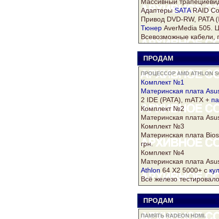
Массивный трапециевид
Адаптеры
SATA
RAID Con
Привод DVD-RW, PATA (I
Тюнер
AverMedia 505. Ц
Всевозможные кабели, п
ПРОДАМ
V
ПРОЦЕССОР AMD ATHLON SO
Комплект №1
Материнская плата
Asu
2 IDE (PATA), mATX +
па
Комплект №2
Материнская плата
Asu
Комплект №3
Материнская плата Bio
грн.
Комплект №4
Материнская плата
Asu
Athlon
64 Х2 5000+ с
ку
Всё железо тестировало
ПРОДАМ
s
ПАМЯТЬ RADEON HDMI.