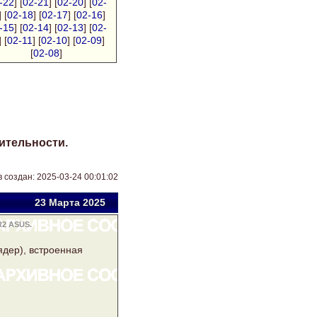
-22
] [
02-21
] [
02-20
] [
02-
] [
02-18
] [
02-17
] [
02-16
]
-15
] [
02-14
] [
02-13
] [
02-
] [
02-11
] [
02-10
] [
02-09
]
[
02-08
]
ительности.
 создан: 2025-03-24 00:01:02
23 Мар
та
2025
2 ASUS.
ядер), встроенная