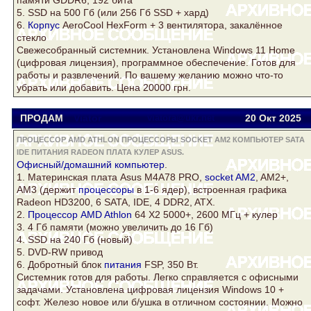
памяти GDDR6, 192 бита
5. SSD на 500 Гб (или 256 Гб SSD + хард)
6.
Корпус
AeroCool HexForm + 3 вентилятора, закалённое
стекло
Свежесобранный системник. Установлена Windows 11 Home
(цифровая лицензия), программное обеспечение. Готов для
работы и развлечений. По вашему желанию можно что-то
убрать или добавить. Цена 20000 грн.
ПРОДАМ
Viator
viatora@ukr.net
20 Окт
2025
ПРОЦЕССОР AMD ATHLON ПРОЦЕССОРЫ SOCKET AM2 КОМПЬЮТЕР SATA
IDE ПИТАНИЯ RADEON ПЛАТА КУЛЕР ASUS.
Офисный/домашний
компьютер
.
1. Материнская
плата
Asus
M4A78 PRO,
socket AM2
, AM2+,
AM3 (держит
процессоры
в 1-6 ядер), встроенная графика
Radeon
HD3200, 6 SATA, IDE, 4 DDR2, ATX.
2.
Процессор AMD Athlon
64 Х2 5000+, 2600 МГц +
кулер
3. 4 Гб памяти (можно увеличить до 16 Гб)
4. SSD на 240 Гб (новый)
5. DVD-RW привод
6. Добротный блок
питания
FSP, 350 Вт.
Системник готов для работы. Легко справляется с офисными
задачами. Установлена цифровая лицензия Windows 10 +
софт. Железо новое или б/ушка в отличном состоянии. Можно