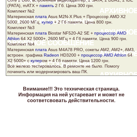
Core
2 Duo, встроенный видеоадаптер, 2
SATA
, 2 DDR2, 2 IDE
(PATA), mATX +
память
2 Гб. Цена 300 грн.
Комплект №2
Материнская
плата
Asus
M2N-X Plus + Процессор AMD X2
5000, 2600 МГц,
кулер
+ 2 Гб памяти. Цена 800 грн.
Комплект №3
Материнская
плата
Biostar NF520-A2 SE +
процессор AMD
Athlon
64 Х2 5000+, 2600 МГц + 4 Гб памяти. Цена 900 грн.
Комплект №4
Материнская
плата
Asus
M4A78 PRO, сокеты AM2, AM2+, AM3,
встроен. графика
Radeon
HD3200 +
процессор AMD Athlon
64
Х2 5000+ с
кулер
ом + 4 Гб памяти. Цена 1200 грн.
Всё железо тестировалось. В ремонте не было. Помогу
починить или модернизировать ваш ПК.
Внимание!!! Это техническая страница.
Информация на ней устаревает и может не
соответсвовать действительности.