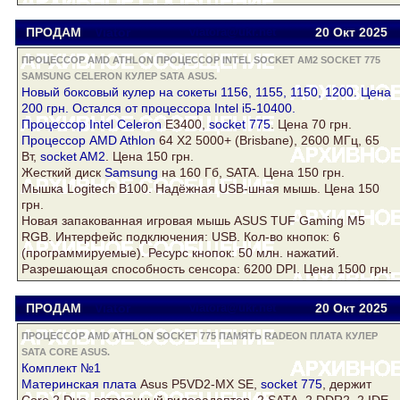
ПРОДАМ
Viator
viatora@ukr.net
20 Окт
2025
ПРОЦЕССОР AMD ATHLON ПРОЦЕССОР INTEL SOCKET AM2 SOCKET 775
SAMSUNG CELERON КУЛЕР SATA ASUS.
Новый боксовый
кулер
на сокеты 1156, 1155, 1150, 1200. Цена
200 грн. Остался от процессора Intel i5-10400.
Процессор Intel
Celeron
E3400,
socket 775
. Цена 70 грн.
Процессор AMD Athlon
64 Х2 5000+ (Brisbane), 2600 МГц, 65
Вт,
socket AM2
. Цена 150 грн.
Жесткий диск
Samsung
на 160 Гб,
SATA
. Цена 150 грн.
Мышка Logitech B100. Надёжная USB-шная мышь. Цена 150
грн.
Новая запакованная игровая мышь
ASUS
TUF Gaming M5
RGB. Интерфейс подключения: USB. Кол-во кнопок: 6
(программируемые). Ресурс кнопок: 50 млн. нажатий.
Разрешающая способность сенсора: 6200 DPI. Цена 1500 грн.
ПРОДАМ
Viator
viatora@ukr.net
20 Окт
2025
ПРОЦЕССОР AMD ATHLON SOCKET 775 ПАМЯТЬ RADEON ПЛАТА КУЛЕР
SATA CORE ASUS.
Комплект №1
Материнская
плата
Asus
P5VD2-MX SE,
socket 775
, держит