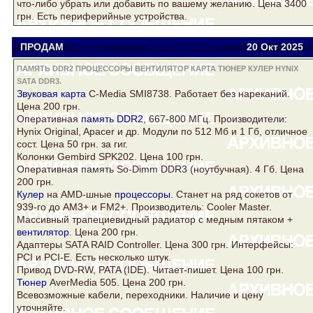
что-либо убрать или добавить по вашему желанию. Цена 3400
грн. Есть периферийные устройства.
ПРОДАМ
Viator
viatora@ukr.net
20 Окт
2025
ПАМЯТЬ DDR2 ПРОЦЕССОРЫ ВЕНТИЛЯТОР КАРТА ТЮНЕР КУЛЕР HYNIX
SATA DDR3.
Звуковая
карта
C-Media SMI8738. Работает без нареканий.
Цена 200 грн.
Оперативная
память DDR2
, 667-800 МГц. Производители:
Hynix
Original, Apacer и др. Модули по 512 Мб и 1 Гб, отличное
сост. Цена 50 грн. за гиг.
Колонки Gembird SPK202. Цена 100 грн.
Оперативная память So-Dimm
DDR3
(ноутбучная). 4 Гб. Цена
200 грн.
Кулер
на AMD-шные
процессоры
. Станет на ряд сокетов от
939-го до AM3+ и FM2+. Производитель: Cooler Master.
Массивный трапециевидный радиатор с медным пятаком +
вентилятор
. Цена 200 грн.
Адаптеры
SATA
RAID Controller. Цена 300 грн. Интерфейсы:
PCI и PCI-E. Есть несколько штук.
Привод DVD-RW, PATA (IDE). Читает-пишет. Цена 100 грн.
Тюнер
AverMedia 505. Цена 200 грн.
Всевозможные кабели, переходники. Наличие и цену
уточняйте.