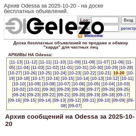
Архив Odessa за 2025-10-20 - на доске
бесплатных объявлений.
Log
:
Pass:
регистр
Welcome
Доска
бесплатных
объявлений по продаже и обмену
"харда" для
частных лиц
АРХИВЫ НА Odessa:
[
11-13
] [
11-12
] [
11-11
] [
11-10
] [
11-09
] [
11-08
] [
11-07
] [
11-06
] [
11-
05
] [
11-04
] [
11-03
] [
11-02
] [
11-01
] [
10-31
] [
10-30
] [
10-29
] [
10-28
]
[
10-27
] [
10-26
] [
10-25
] [
10-24
] [
10-23
] [
10-22
] [
10-21
]
10-20
[
10-
19
] [
10-18
] [
10-17
] [
10-16
] [
10-15
] [
10-14
] [
10-13
] [
10-12
] [
10-11
]
[
10-10
] [
10-09
] [
10-08
] [
10-07
] [
10-06
] [
10-05
] [
10-04
] [
10-03
]
[
10-02
] [
10-01
] [
09-30
] [
09-29
] [
09-28
] [
09-27
] [
09-26
] [
09-25
]
[
09-24
] [
09-23
] [
09-22
] [
09-21
] [
09-20
] [
09-19
] [
09-18
] [
09-17
]
[
09-16
] [
09-15
] [
09-14
] [
09-13
] [
09-12
] [
09-11
] [
09-10
] [
09-09
] [
09-
08
] [
09-07
]
Архив сообщений на Odessa за 2025-10-
20