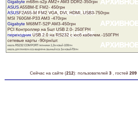
Gigabyte
m68m-s2p AM2+ AM3 DDR2-350грн
ASUS
A55BM-E FM2- 450грн
ASUS
F2A55-M FM2 VGA, DVI, HDMI, USB3-750грн
MSI 760GM-P33 AM3 -470грн
Gigabyte
M68MT-S2P AM3-450грн
PCI Контроллер на 5шт USB 2.0- 250ГРН
переходник
USB 2.0 на RS232 с юсб кабелем.-150ГРН
сетевые карты -90грн/шт.
кабель RS232 COM PORT папа-мама 1,2м новый -100грн
кабель для принтера юсб квадрат-на обычный юсб 1м новый-70грн
Сейчас на сайте (
212
): пользователей
3
, гостей
209