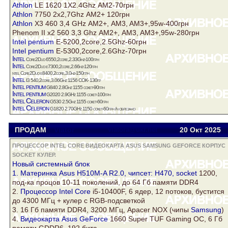
Athlon
LE 1620 1Х2.4Ghz АМ2-70грн
Athlon
7750 2х2,7Ghz АМ2+ 120грн
Athlon
X3 460 3,4 GHz АМ2+, AM3, AM3+,95w-400грн
Phenom II х2 560 3,3 Ghz АМ2+, AM3, AM3+,95w-280грн
Intel
pentium
E-5200,2core,2.5Ghz-60грн
Intel
pentium
E-5300,2core,2.6Ghz-70грн
Intel
Core2Duo 6550,2core,2.33Ghz-100грн
Intel
Core2Duo е7300,2core,2.66hz-120грн
ntel Core2Duo е8400,2core,3.0hz-150грн
Intel
I3 540,2core,3.06Ghz 1156 СОК- 130гр
Intel
pentium
G840 2.8Ghz 1155 сокет-90грн
Intel
pentium
G2020 2.9GHz 1155 сокет-100грн
Intel
Celeron
G530 2.5Ghz 1155 сокет-60грн
Intel
Celeron
G1820 2.70GHz 1150 сокет-60грн /n обрезано
ПРОДАМ
Viator
viatora@ukr.net
20 Окт
2025
ПРОЦЕССОР INTEL CORE ВИДЕОКАРТА ASUS SAMSUNG GEFORCE КОРПУС
SOCKET КУЛЕР.
Новый системный блок
1. Материнка Asus H510M-A R2.0, чипсет: H470,
socket
1200,
под-ка процов 10-11 поколений, до 64 Гб памяти DDR4
2.
Процессор Intel Core
i5-10400F, 6 ядер, 12 потоков, бустится
до 4300 МГц +
кулер
c RGB-подсветкой
3. 16 Гб памяти DDR4, 3200 МГц, Apacer NOX (чипы
Samsung
)
4.
Видеокарта Asus
GeForce
1660 Super TUF Gaming OC, 6 Гб