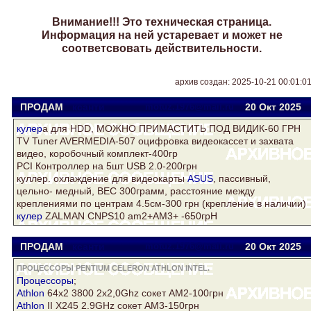
Внимание!!! Это техническая страница.
Информация на ней устаревает и может не
соответсвовать действительности.
архив создан: 2025-10-21 00:01:0
ПРОДАМ
ксанти
motuz.1976@mail.ru
20 Окт
2025
кулер
а для HDD, МОЖНО ПРИМАСТИТЬ ПОД ВИДИК-60 ГРН
TV Tuner AVERMEDIA-507 оцифровка видеокассет и захвата
видео, коробочный комплект-400гр
PCI Контроллер на 5шт USB 2.0-200грн
куллер. охлаждение для видеокарты
ASUS
, пассивный,
цельно- медный, ВЕС 300грамм, расстояние между
креплениями по центрам 4.5см-300 грн (крепление в наличии)
кулер
ZALMAN CNPS10 am2+AM3+ -650грН
ПРОДАМ
ксанти
motuz.1976@mail.ru
20 Окт
2025
ПРОЦЕССОРЫ PENTIUM CELERON ATHLON INTEL.
Процессоры
;
Athlon
64х2 3800 2х2,0Ghz сокет АМ2-100грн
Athlon
II X245 2.9GHz сокет AM3-150грн