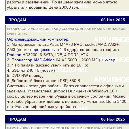
работы и развлечений. По вашему желанию можно что-то
убрать или добавить. Цена 20000 грн.
ПРОДАМ
Viator
viatora@ukr.net
06 Ноя
2025
ПРОЦЕССОР AMD ATHLON ПРОЦЕССОРЫ КОМПЬЮТЕР SATA IDE RADEON
КУЛЕР ASUS.
Офисный/домашний
компьютер
.
1. Материнская плата
Asus
M4A78 PRO, socket AM2, AM2+,
AM3 (держит
процессоры
в 1-6 ядер), встроенная графика
Radeon
HD3200, 6 SATA, IDE, 4 DDR2, ATX.
2.
Процессор AMD Athlon
64 Х2 5000+, 2600 МГц +
кулер
3. 4 Гб памяти (можно увеличить до 16 Гб)
4. SSD на 240 Гб (новый)
5. DVD-RW привод
6. Добротный блок питания FSP, 350 Вт.
Системник готов для работы. Легко справляется с офисными
задачами. Установлена цифровая лицензия Windows 10 +
софт. Железо новое или б/ушка в отличном состоянии. Можно
что-либо убрать или добавить по вашему желанию. Цена 3400
грн. Есть периферийные устройства.
ПРОДАМ
Viator
viatora@ukr.net
06 Ноя
2025
ПАМЯТЬ DDR2 ПРОЦЕССОРЫ COOLER ТЮНЕР КУЛЕР HYNIX SATA DDR3.