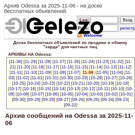
Архив Odessa за 2025-11-06 - на доске
бесплатных объявлений.
Log
:
Pass:
регистр
Welcome
Доска
бесплатных
объявлений по продаже и обмену
"харда" для
частных лиц
АРХИВЫ НА Odessa:
[
11-30
] [
11-29
] [
11-28
] [
11-27
] [
11-26
] [
11-24
] [
11-23
] [
11-22
] [
11-
21
] [
11-20
] [
11-18
] [
11-17
] [
11-16
] [
11-15
] [
11-14
] [
11-13
] [
11-12
]
[
11-11
] [
11-10
] [
11-09
] [
11-08
] [
11-07
]
11-06
[
11-05
] [
11-04
] [
11-
03
] [
11-02
] [
11-01
] [
10-31
] [
10-30
] [
10-29
] [
10-28
] [
10-27
] [
10-26
]
[
10-25
] [
10-24
] [
10-23
] [
10-22
] [
10-21
] [
10-20
] [
10-19
] [
10-18
]
[
10-17
] [
10-16
] [
10-15
] [
10-14
] [
10-13
] [
10-12
] [
10-11
] [
10-10
] [
10-
09
] [
10-08
] [
10-07
] [
10-06
] [
10-05
] [
10-04
] [
10-03
] [
10-02
] [
10-01
]
[
09-30
] [
09-29
] [
09-28
] [
09-27
] [
09-26
] [
09-25
] [
09-24
] [
09-23
]
[
09-22
]
Архив сообщений на Odessa за 2025-11-
06