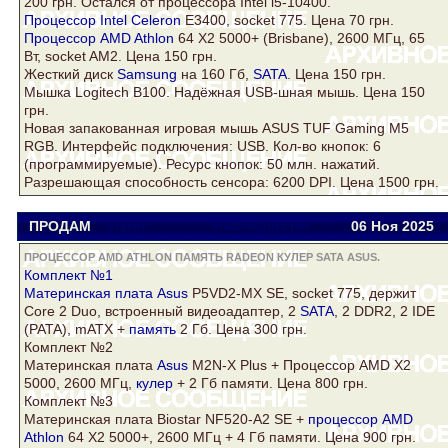
200 грн. Остался от процессора Intel i5-10400.
Процессор Intel
Celeron
E3400, socket 775. Цена 70 грн.
Процессор AMD Athlon
64 Х2 5000+ (Brisbane), 2600 МГц, 65
Вт, socket AM2. Цена 150 грн.
Жесткий диск
Samsung
на 160 Гб,
SATA
. Цена 150 грн.
Мышка Logitech B100. Надёжная USB-шная мышь. Цена 150
грн.
Новая запакованная игровая мышь
ASUS
TUF Gaming M5
RGB. Интерфейс подключения: USB. Кол-во кнопок: 6
(программируемые). Ресурс кнопок: 50 млн. нажатий.
Разрешающая способность сенсора: 6200 DPI. Цена 1500 грн.
ПРОДАМ
Viator
viatora@ukr.net
06 Ноя
2025
ПРОЦЕССОР AMD ATHLON ПАМЯТЬ RADEON КУЛЕР SATA ASUS.
Комплект №1
Материнская плата
Asus
P5VD2-MX SE, socket 775, держит
Core 2 Duo, встроенный видеоадаптер, 2
SATA
, 2 DDR2, 2 IDE
(PATA), mATX +
память
2 Гб. Цена 300 грн.
Комплект №2
Материнская плата
Asus
M2N-X Plus + Процессор AMD X2
5000, 2600 МГц,
кулер
+ 2 Гб памяти. Цена 800 грн.
Комплект №3
Материнская плата Biostar NF520-A2 SE +
процессор AMD
Athlon
64 Х2 5000+, 2600 МГц + 4 Гб памяти. Цена 900 грн.