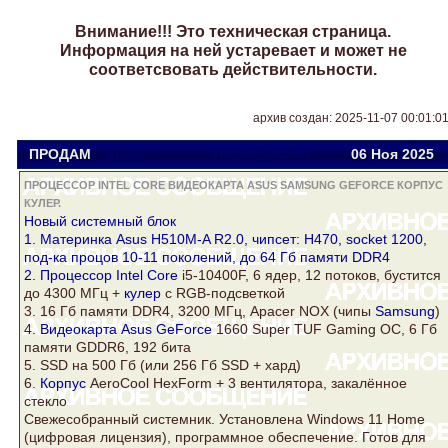
Внимание!!! Это техническая страница.
Информация на ней устаревает и может не
соответсвовать действительности.
архив создан: 2025-11-07 00:01:0
ПРОДАМ
Viator
viatora@ukr.net
06 Ноя
2025
ПРОЦЕССОР INTEL CORE ВИДЕОКАРТА ASUS SAMSUNG GEFORCE КОРПУС
КУЛЕР.
Новый системный блок
1. Материнка Asus H510M-A R2.0, чипсет: H470, socket 1200,
под-ка процов 10-11 поколений, до 64 Гб памяти DDR4
2.
Процессор Intel Core
i5-10400F, 6 ядер, 12 потоков, бустится
до 4300 МГц +
кулер
c RGB-подсветкой
3. 16 Гб памяти DDR4, 3200 МГц, Apacer NOX (чипы
Samsung
)
4.
Видеокарта Asus
GeForce
1660 Super TUF Gaming OC, 6 Гб
памяти GDDR6, 192 бита
5. SSD на 500 Гб (или 256 Гб SSD + хард)
6.
Корпус
AeroCool HexForm + 3 вентилятора, закалённое
стекло
Свежесобранный системник. Установлена Windows 11 Home
(цифровая лицензия), программное обеспечение. Готов для