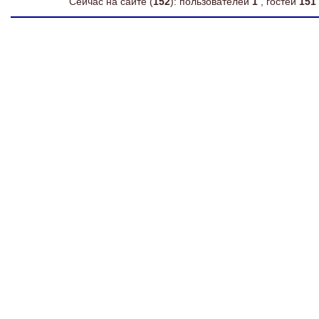
Сейчас на сайте (
152
): пользователей
1
, гостей
151