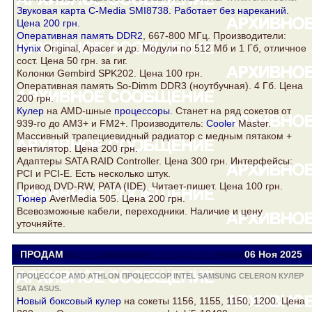
Звуковая карта C-Media SMI8738. Работает без нареканий.
Цена 200 грн.
Оперативная
память DDR2
, 667-800 МГц. Производители:
Hynix
Original, Apacer и др. Модули по 512 Мб и 1 Гб, отличное
сост. Цена 50 грн. за гиг.
Колонки Gembird SPK202. Цена 100 грн.
Оперативная память So-Dimm
DDR3
(ноутбучная). 4 Гб. Цена
200 грн.
Кулер
на AMD-шные
процессоры
. Станет на ряд сокетов от
939-го до AM3+ и FM2+. Производитель:
Cooler
Master.
Массивный трапециевидный радиатор с медным пятаком +
вентилятор. Цена 200 грн.
Адаптеры
SATA
RAID Controller. Цена 300 грн. Интерфейсы:
PCI и PCI-E. Есть несколько штук.
Привод DVD-RW, PATA (IDE). Читает-пишет. Цена 100 грн.
Тюнер
AverMedia 505. Цена 200 грн.
Всевозможные кабели, переходники. Наличие и цену
уточняйте.
ПРОДАМ
Viator
viatora@ukr.net
06 Ноя
2025
ПРОЦЕССОР AMD ATHLON ПРОЦЕССОР INTEL SAMSUNG CELERON КУЛЕР
SATA ASUS.
Новый боксовый
кулер
на сокеты 1156, 1155, 1150, 1200. Цена