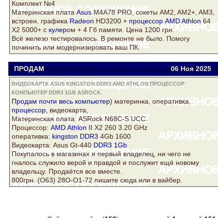
Комплект №4
Материнская плата
Asus
M4A78 PRO, сокеты AM2, AM2+, AM3,
встроен. графика
Radeon
HD3200 +
процессор AMD Athlon
64
Х2 5000+ с
кулер
ом + 4 Гб памяти. Цена 1200 грн.
Всё железо тестировалось. В ремонте не было. Помогу
починить или модернизировать ваш ПК.
ПРОДАМ
Gatis
gatis.yolaw@gmail.com
06 Ноя
2025
ВИДЕОКАРТА ASUS KINGSTON DDR3 AMD ATHLON ПРОЦЕССОР
КОМПЬЮТЕР DDR3 1GB ASROCK.
Продам почти весь
компьютер
) материнка, оперативка,
процессор
, видеокарта,
Материнская плата:
ASRock
N68C-S UCC.
Процесcор:
AMD Athlon
II X2 260 3.20 GHz
оперативка:
kingston DDR3
4Gb 1600
Видеокарта: Asus Gt-440
DDR3 1Gb
Покупалось в магазинах я первый владелец, ни чего не
гналось служило верой и правдой и послужит ещё новому
владельцу. Продаётся все вместе.
800грн. (О63) 28О-О1-72 пишите сюда или в вайбер.