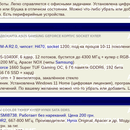
аботы. Легко справляется с офисными задачами. Установлена циф
е или б/ушка в отличном состоянии. Можно что-либо убрать или до
н. Есть периферийные устройства.
iator
viatora@ukr.net
ИДЕОКАРТА ASUS SAMSUNG GEFORCE КОРПУС SOCKET КУЛЕР.
M-A R2.0, чипсет: H470,
socket
1200, под-ка процов 10-11 поколени
i5-10400F, 6 ядер, 12 потоков, бустится до 4300 МГц +
кулер
c RGB-
 3200 МГц, Apacer NOX (чипы
Samsung
)
orce
1660 Super TUF Gaming OC, 6 Гб памяти GDDR6, 192 бита
56 Гб SSD + хард)
orm + 3 вентилятора, закалённое стекло
ник. Установлена Windows 11 Home (цифровая лицензия), програ
влечений. По вашему желанию можно что-то убрать или добавить. Ц
iator
viatora@ukr.net
COOLER ТЮНЕР КУЛЕР HYNIX SATA DDR3.
 SMI8738. Работает без нареканий. Цена 200 грн.
DR2
, 667-800 МГц. Производители:
Hynix
Original, Apacer и др. Моду
н. за гиг.