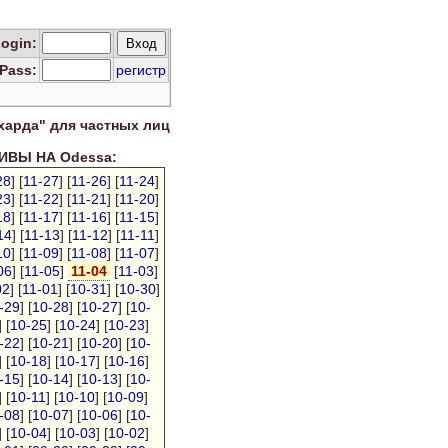
Log
in
:
Pass:
регистр
харда" для
частных лиц
ВЫ НА Odessa:
28
] [
11-27
] [
11-26
] [
11-24
]
23
] [
11-22
] [
11-21
] [
11-20
]
18
] [
11-17
] [
11-16
] [
11-15
]
14
] [
11-13
] [
11-12
] [
11-11
]
10
] [
11-09
] [
11-08
] [
11-07
]
06
] [
11-05
]
11-04
[
11-03
]
02
] [
11-01
] [
10-31
] [
10-30
]
-29
] [
10-28
] [
10-27
] [
10-
] [
10-25
] [
10-24
] [
10-23
]
-22
] [
10-21
] [
10-20
] [
10-
] [
10-18
] [
10-17
] [
10-16
]
-15
] [
10-14
] [
10-13
] [
10-
] [
10-11
] [
10-10
] [
10-09
]
-08
] [
10-07
] [
10-06
] [
10-
] [
10-04
] [
10-03
] [
10-02
]