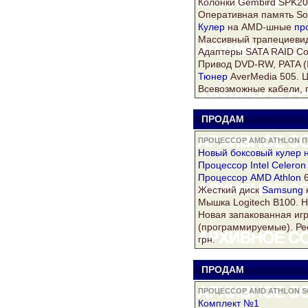
Колонки Gembird SPK202
Оперативная память S
Кулер
на AMD-шные
пр
Массивный трапециевид
Адаптеры
SATA
RAID Con
Привод DVD-RW, PATA (I
Тюнер
AverMedia 505. Ц
Всевозможные кабели, п
ПРОДАМ
V
ПРОЦЕССОР AMD ATHLON ПР
Новый боксовый
кулер
н
Процессор Intel
Celeron
Процессор AMD Athlon
6
Жесткий диск
Samsung
Мышка Logitech B100. 
Новая запакованная и
(программируемые). Рес
грн.
ПРОДАМ
V
ПРОЦЕССОР AMD ATHLON SO
Комплект №1