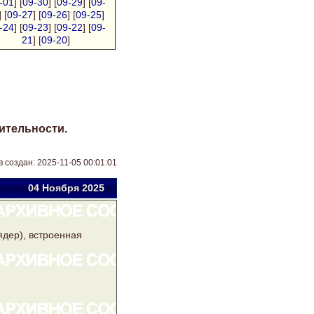
-01
] [
09-30
] [
09-29
] [
09-
] [
09-27
] [
09-26
] [
09-25
]
-24
] [
09-23
] [
09-22
] [
09-
21
] [
09-20
]
ительности.
в создан: 2025-11-05 00:01:01
04 Ноя
бря
2025
ядер), встроенная