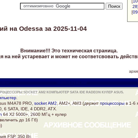
[
10
28
[
09
й на Odessa за 2025-11-04
Внимание!!! Это техническая страница.
 на ней устаревает и может не соответсвовать действ
архи
iator
viatora@ukr.net
РОЦЕССОРЫ SOCKET AM2 КОМПЬЮТЕР SATA IDE RADEON КУЛЕР ASUS.
мпьютер
.
sus
M4A78 PRO,
socket AM2
, AM2+, AM3 (держит
процессоры
в 1-6 
 6 SATA, IDE, 4 DDR2, ATX.
n
64 Х2 5000+, 2600 МГц +
кулер
величить до 16 Гб)
й)
ия FSP, 350 Вт.