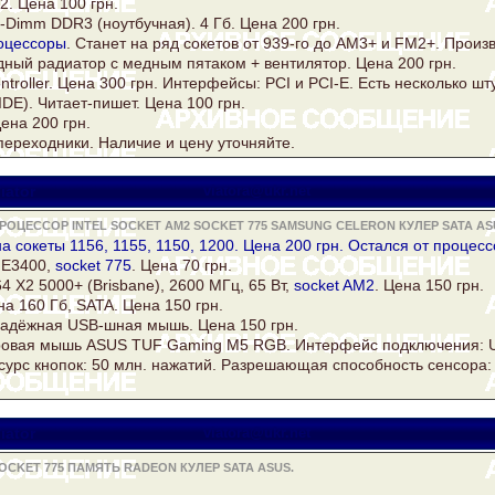
. Цена 100 грн.
o-Dimm
DDR3
(ноутбучная). 4 Гб. Цена 200 грн.
оцессоры
. Станет на ряд сокетов от 939-го до AM3+ и FM2+. Произ
ный радиатор с медным пятаком + вентилятор. Цена 200 грн.
troller. Цена 300 грн. Интерфейсы: PCI и PCI-E. Есть несколько шту
DE). Читает-пишет. Цена 100 грн.
ена 200 грн.
ереходники. Наличие и цену уточняйте.
iator
viatora@ukr.net
ОЦЕССОР INTEL SOCKET AM2 SOCKET 775 SAMSUNG CELERON КУЛЕР SATA AS
а сокеты 1156, 1155, 1150, 1200. Цена 200 грн. Остался от процессо
E3400,
socket 775
. Цена 70 грн.
4 Х2 5000+ (Brisbane), 2600 МГц, 65 Вт,
socket AM2
. Цена 150 грн.
на 160 Гб,
SATA
. Цена 150 грн.
Надёжная USB-шная мышь. Цена 150 грн.
гровая мышь
ASUS
TUF Gaming M5 RGB. Интерфейс подключения: US
урс кнопок: 50 млн. нажатий. Разрешающая способность сенсора:
iator
viatora@ukr.net
CKET 775 ПАМЯТЬ RADEON КУЛЕР SATA ASUS.