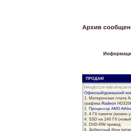
Архив сообщени
Информация
ПРОДАМ
V
ПРОЦЕССОР AMD ATHLON П
Офисный/домашний
ко
1. Материнская плата
A
графика
Radeon
HD3200,
2.
Процессор AMD Athlo
3. 4 Гб памяти (можно у
4. SSD на 240 Гб (новы
5. DVD-RW привод
6. Добротный блок питан