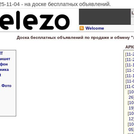
25-11-04 - на доске бесплатных объявлений.
Welcome
Доска
бесплатных
объявлений по продаже и обмену "
АРХИ
ПТ
[
11-
аншет
[
11-
 фон
[
11-
ника
[
11-
t
[
11-
[
11-
о Фото
[
11-
[
10
26
[
10
19
[
10
12
[
10
05