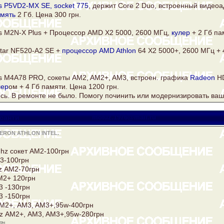
s
P5VD2-MX SE,
socket 775
, держит Core 2 Duo, встроенный видеоа
мять
2 Гб. Цена 300 грн.
s
M2N-X Plus + Процессор AMD X2 5000, 2600 МГц,
кулер
+ 2 Гб па
star NF520-A2 SE +
процессор AMD Athlon
64 Х2 5000+, 2600 МГц + 
s
M4A78 PRO, сокеты AM2, AM2+, AM3, встроен. графика
Radeon
HD
лер
ом + 4 Гб памяти. Цена 1200 грн.
сь. В ремонте не было. Помогу починить или модернизировать ваш
санти
motuz.1976@mail.ru
RON ATHLON INTEL.
hz сокет АМ2-100грн
3-100грн
z АМ2-70грн
М2+ 120грн
3 -130грн
3 -150грн
М2+, AM3, AM3+,95w-400грн
hz АМ2+, AM3, AM3+,95w-280грн
грн