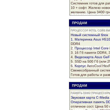
Системник готов для р
10 + софт. Железо ново
желанию. Цена 3400 гр
ПРОДАМ
V
ПРОЦЕССОР INTEL CORE В
Новый системный блок
1. Материнка Asus H510
DDR4
2.
Процессор Intel Core
3. 16 Гб памяти DDR4,
4.
Видеокарта Asus
GeF
5. SSD на 500 Гб (или 2
6.
Корпус
AeroCool HexF
Свежесобранный систем
Готов для работы и раз
ПРОДАМ
V
ПАМЯТЬ DDR2 ПРОЦЕССОРЫ 
Звуковая карта C-Media
Оперативная
память D
отличное сост. Цена 50 гр