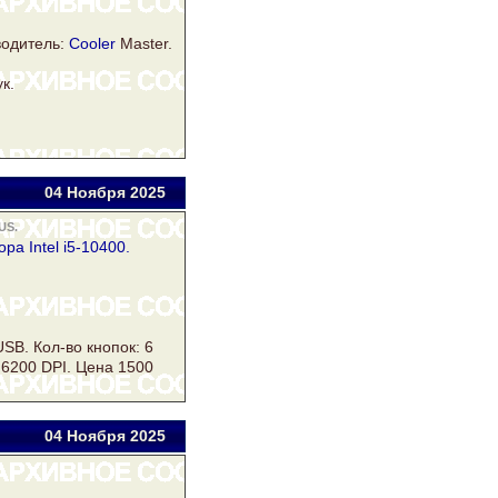
водитель:
Cooler
Master.
к.
04 Ноя
бря
2025
US.
ра Intel i5-10400.
B. Кол-во кнопок: 6
 6200 DPI. Цена 1500
04 Ноя
бря
2025