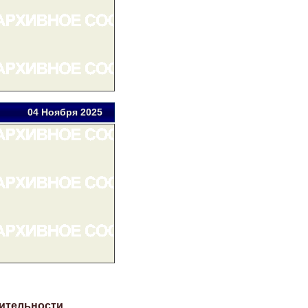
04 Ноя
бря
2025
ительности.