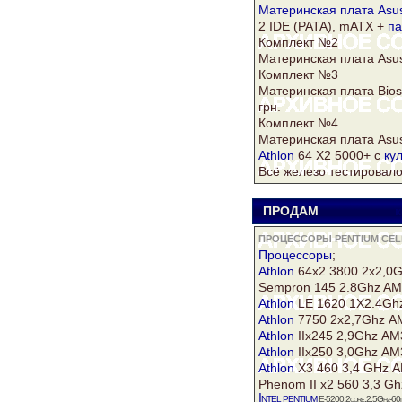
Материнская плата
Asu
2 IDE (PATA), mATX +
па
Комплект №2
Материнская плата
Asu
Комплект №3
Материнская плата Bio
грн.
Комплект №4
Материнская плата
Asu
Athlon
64 Х2 5000+ с
ку
Всё железо тестировало
ПРОДАМ
к
ПРОЦЕССОРЫ PENTIUM CELE
Процессоры
;
Athlon
64х2 3800 2х2,0G
Sempron 145 2.8Ghz AM
Athlon
LE 1620 1Х2.4Gh
Athlon
7750 2х2,7Ghz А
Athlon
IIх245 2,9Ghz АМ
Athlon
IIх250 3,0Ghz АМ
Athlon
X3 460 3,4 GHz А
Phenom II х2 560 3,3 G
Intel
pentium
E-5200,2core,2.5Ghz-60