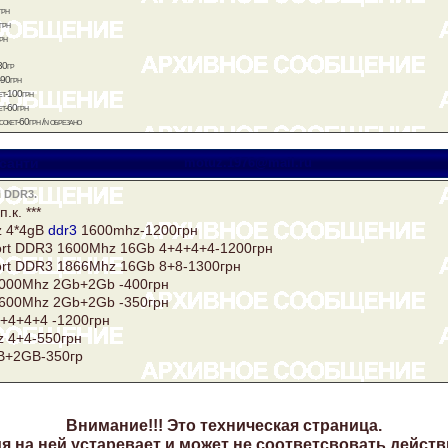
грн
грн
рн
30гр
-90грн
т-100грн
т-60грн
кет-60грн /n обрезано
санти
motuz.1976@mail.ru
 DDR3.
п.к. ***
 4*4gB
ddr3
1600mhz-1200грн
rt DDR3 1600Mhz 16Gb 4+4+4+4-1200грн
rt DDR3 1866Mhz 16Gb 8+8-1300грн
000Mhz 2Gb+2Gb -400грн
600Mhz 2Gb+2Gb -350грн
+4+4+4 -1200грн
 4+4-550грн
B+2GB-350гр
Внимание!!! Это техническая страница.
 на ней устаревает и может не соответсвовать действ