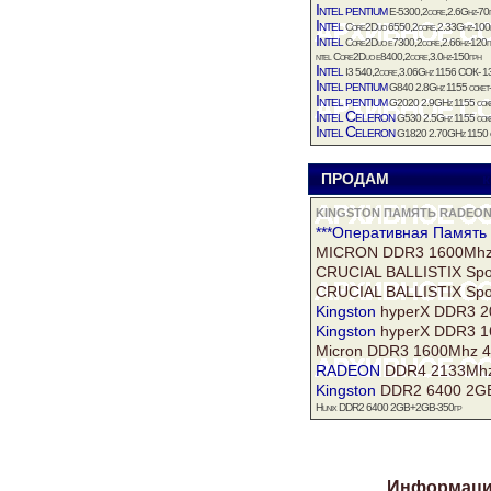
Intel
pentium
E-5300,2core,2.6Ghz-70
Intel
Core2Duo 6550,2core,2.33Ghz-100
Intel
Core2Duo е7300,2core,2.66hz-120г
ntel Core2Duo е8400,2core,3.0hz-150грн
Intel
I3 540,2core,3.06Ghz 1156 СОК- 1
Intel
pentium
G840 2.8Ghz 1155 сокет
Intel
pentium
G2020 2.9GHz 1155 соке
Intel
Celeron
G530 2.5Ghz 1155 соке
Intel
Celeron
G1820 2.70GHz 1150 со
ПРОДАМ
к
KINGSTON ПАМЯТЬ RADEON
***Оперативная
Память
MICRON DDR3 1600Mhz
CRUCIAL BALLISTIX Spo
CRUCIAL BALLISTIX Spo
Kingston
hyperX DDR3 2
Kingston
hyperX DDR3 1
Micron DDR3 1600Mhz 4
RADEON
DDR4 2133Mhz
Kingston
DDR2 6400 2G
Hunix DDR2 6400 2GB+2GB-350гр
Информация