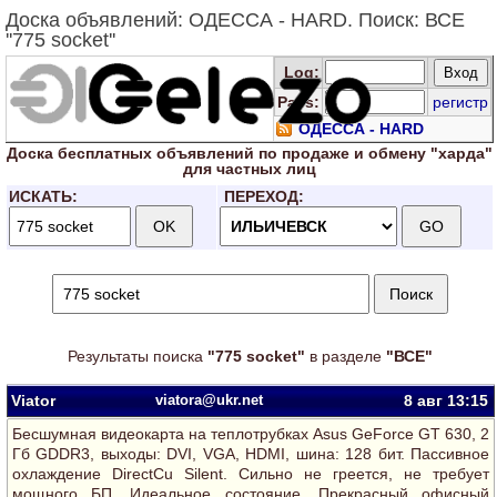
Доска объявлений: ОДЕССА - HARD. Поиск: ВСЕ
''775 socket''
Log
:
Pass:
регистр
ОДЕССА - HARD
Доска
бесплатных
объявлений по продаже и обмену "харда"
для
частных лиц
ИСКАТЬ:
ПЕРЕХОД:
Результаты поиска
"775 socket"
в разделе
"ВСЕ"
Viator
viatora@ukr.net
8 авг
13:15
Беcшумная видеокарта на теплотрубках Asus GeForce GT 630, 2
Гб GDDR3, выходы: DVI, VGA, HDMI, шина: 128 бит. Пассивное
охлаждение DirectCu Silent. Сильно не греется, не требует
мощного БП. Идеальное состояние. Прекрасный офисный