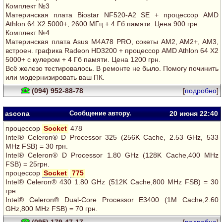
Комплект №3
Материнская плата Biostar NF520-A2 SE + процессор AMD
Athlon 64 Х2 5000+, 2600 МГц + 4 Гб памяти. Цена 900 грн.
Комплект №4
Материнская плата Asus M4A78 PRO, сокеты AM2, AM2+, AM3,
встроен. графика Radeon HD3200 + процессор AMD Athlon 64 Х2
5000+ с кулером + 4 Гб памяти. Цена 1200 грн.
Всё железо тестировалось. В ремонте не было. Помогу починить
или модернизировать ваш ПК.
(094) 952-88-78
[
подробно
]
ascona
Сообщение автору.
20 июня 22:40
процессор
Socket
478
Intel® Celeron® D Processor 325 (256K Cache, 2.53 GHz, 533
MHz FSB) = 30 грн.
Intel® Celeron® D Processor 1.80 GHz (128K Cache,400 MHz
FSB) = 25грн.
процессор
Socket
775
Intel® Celeron® 430 1.80 GHz (512K Cache,800 MHz FSB) = 30
грн.
Intel® Celeron® Dual-Core Processor E3400 (1M Cache,2.60
GHz,800 MHz FSB) = 70 грн.