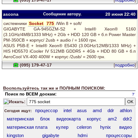
(095) 179-47-17
[
подробно
]
ascona
Сообщение автору.
20 июня 22:40
системники
Socket
775
/Win 8 + soft/
GIGABYTE GA-945GZM-S2 + Intel® Xeon® 5160
(3.1GHz/4MB/1333 MHz) + 2Gb + HDD 120 GB + б.п Power Master
PM-350CB + корпус/ 2usb + audio / = 1600 грн.
ASUS P5B-E + Intel® Xeon® Е5430 (3.0GHz/12MB/1333 MHz) +
HIS HD5570 iCooler IV 512MB GDDR5 + 4Gb + HDD 80 GB + б.п
AeroCool VX-400 400W + корпус /2usb/ = 2600 грн.
(095) 179-47-17
[
подробно
]
Воспользуйтесь так же и ПОЛНЫМ ПОИСКОМ:
Поиск по ВСЕМ доскам:
Искать:
процессор
intel
asus
amd
ddr
athlon
Сегодня ищут:
материнская
блок
видеокарта
корпус
am2
ddr2
материнская плата
кулер
celeron
hynix
видео
kingston
gigabyte
hdmi
процессоры