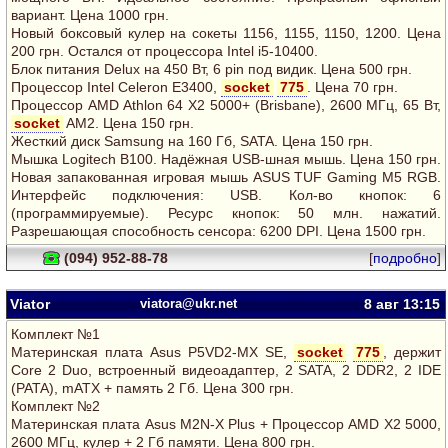
вариант. Цена 1000 грн.
Новый боксовый кулер на сокеты 1156, 1155, 1150, 1200. Цена
200 грн. Остался от процессора Intel i5-10400.
Блок питания Delux на 450 Вт, 6 pin под видик. Цена 500 грн.
Процессор Intel Celeron E3400,
socket
775
. Цена 70 грн.
Процессор AMD Athlon 64 Х2 5000+ (Brisbane), 2600 МГц, 65 Вт,
socket
AM2. Цена 150 грн.
Жесткий диск Samsung на 160 Гб, SATA. Цена 150 грн.
Мышка Logitech B100. Надёжная USB-шная мышь. Цена 150 грн.
Новая запакованная игровая мышь ASUS TUF Gaming M5 RGB.
Интерфейс подключения: USB. Кол-во кнопок: 6
(программируемые). Ресурс кнопок: 50 млн. нажатий.
Разрешающая способность сенсора: 6200 DPI. Цена 1500 грн.
(094) 952-88-78
[
подробно
]
Viator
viatora@ukr.net
8 авг
13:15
Комплект №1
Материнская плата Asus P5VD2-MX SE,
socket
775
, держит
Core 2 Duo, встроенный видеоадаптер, 2 SATA, 2 DDR2, 2 IDE
(PATA), mATX + память 2 Гб. Цена 300 грн.
Комплект №2
Материнская плата Asus M2N-X Plus + Процессор AMD X2 5000,
2600 МГц, кулер + 2 Гб памяти. Цена 800 грн.