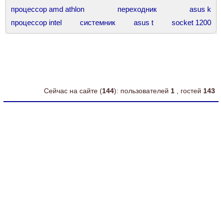
процессор amd athlon
переходник
asus k
процессор intel
системник
asus t
socket 1200
chieftec
процессор core
комплект
intel core
корпус asus
asus 7
force
сокет 775
оперативная память
ddr3 hynix
core
amd athlon
Сейчас на сайте (
144
): пользователей
1
, гостей
143