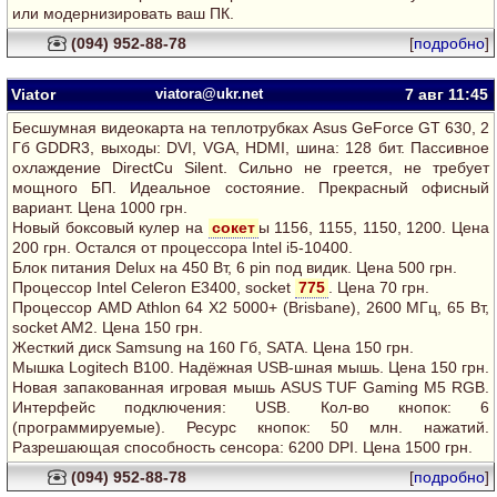
или модернизировать ваш ПК.
(094) 952-88-78
[
подробно
]
Viator
viatora@ukr.net
7 авг
11:45
Беcшумная видеокарта на теплотрубках Asus GeForce GT 630, 2
Гб GDDR3, выходы: DVI, VGA, HDMI, шина: 128 бит. Пассивное
охлаждение DirectCu Silent. Сильно не греется, не требует
мощного БП. Идеальное состояние. Прекрасный офисный
вариант. Цена 1000 грн.
Новый боксовый кулер на
сокет
ы 1156, 1155, 1150, 1200. Цена
200 грн. Остался от процессора Intel i5-10400.
Блок питания Delux на 450 Вт, 6 pin под видик. Цена 500 грн.
Процессор Intel Celeron E3400, socket
775
. Цена 70 грн.
Процессор AMD Athlon 64 Х2 5000+ (Brisbane), 2600 МГц, 65 Вт,
socket AM2. Цена 150 грн.
Жесткий диск Samsung на 160 Гб, SATA. Цена 150 грн.
Мышка Logitech B100. Надёжная USB-шная мышь. Цена 150 грн.
Новая запакованная игровая мышь ASUS TUF Gaming M5 RGB.
Интерфейс подключения: USB. Кол-во кнопок: 6
(программируемые). Ресурс кнопок: 50 млн. нажатий.
Разрешающая способность сенсора: 6200 DPI. Цена 1500 грн.
(094) 952-88-78
[
подробно
]