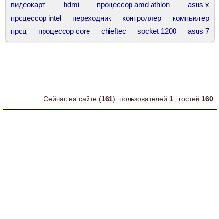
видеокарт
hdmi
процессор amd athlon
asus x
процессор intel
переходник
контроллер
компьютер
проц
процессор core
chieftec
socket 1200
asus 7
сокет 775
оперативная память
корпус asus
force
ddr3 hynix
ddr 400
intel celeron
amd athlon
asus 12
Сейчас на сайте (
161
): пользователей
1
, гостей
160