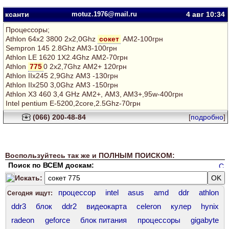
ксанти
motuz.1976@mail.ru
4 авг
10:34
Процессоры;
Athlon 64х2 3800 2х2,0Ghz
сокет
АМ2-100грн
Sempron 145 2.8Ghz AM3-100грн
Athlon LE 1620 1Х2.4Ghz АМ2-70грн
Athlon
775
0 2х2,7Ghz АМ2+ 120грн
Athlon IIх245 2,9Ghz АМ3 -130грн
Athlon IIх250 3,0Ghz АМ3 -150грн
Athlon X3 460 3,4 GHz АМ2+, AM3, AM3+,95w-400грн
Intel pentium E-5200,2core,2.5Ghz-70грн
(066) 200-48-84
[
подробно
]
Воспользуйтесь так же и ПОЛНЫМ ПОИСКОМ:
Поиск по ВСЕМ доскам:
Искать:
процессор
intel
asus
amd
ddr
athlon
Сегодня ищут:
ddr3
блок
ddr2
видеокарта
celeron
кулер
hynix
radeon
geforce
блок питания
процессоры
gigabyte