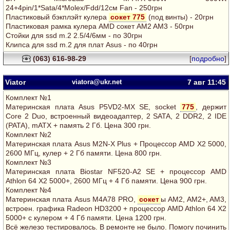
24+4pin/1*Sata/4*Molex/Fdd/12см Fan - 250грн
Пластиковый бэкплэйт кулера
сокет 775
(под винты) - 20грн
Пластиковая рамка кулера AMD сокет AM2 AM3 - 50грн
Стойки для ssd m.2 2.5/4/6мм - по 30грн
Клипса для ssd m.2 для плат Asus - по 40грн
(063) 616-98-29
[
подробно
]
Viator
viatora@ukr.net
7 авг
11:45
Комплект №1
Материнская плата Asus P5VD2-MX SE, socket
775
, держит
Core 2 Duo, встроенный видеоадаптер, 2 SATA, 2 DDR2, 2 IDE
(PATA), mATX + память 2 Гб. Цена 300 грн.
Комплект №2
Материнская плата Asus M2N-X Plus + Процессор AMD X2 5000,
2600 МГц, кулер + 2 Гб памяти. Цена 800 грн.
Комплект №3
Материнская плата Biostar NF520-A2 SE + процессор AMD
Athlon 64 Х2 5000+, 2600 МГц + 4 Гб памяти. Цена 900 грн.
Комплект №4
Материнская плата Asus M4A78 PRO,
сокет
ы AM2, AM2+, AM3,
встроен. графика Radeon HD3200 + процессор AMD Athlon 64 Х2
5000+ с кулером + 4 Гб памяти. Цена 1200 грн.
Всё железо тестировалось. В ремонте не было. Помогу починить