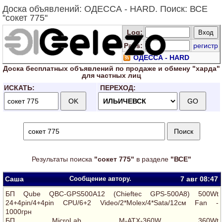
Доска объявлений: ОДЕССА - HARD. Поиск: ВСЕ
''сокет 775''
Log
:
Pass:
регистр
ОДЕССА - HARD
Доска
бесплатных
объявлений по продаже и обмену "харда"
для
частных лиц
ИСКАТЬ:
ПЕРЕХОД:
Результаты поиска
"сокет 775"
в разделе
"ВСЕ"
Саша
Сообщение автору.
7 авг
08:47
БП Qube QBC-GPS500A12 (Chieftec GPS-500A8) 500Wt
24+4pin/4+4pin CPU/6+2 Video/2*Molex/4*Sata/12см Fan -
1000грн
БП MicroLab M-ATX-360W 360Wt