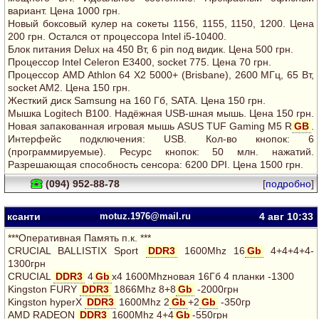
вариант. Цена 1000 грн.
Новый боксовый кулер на сокеты 1156, 1155, 1150, 1200. Цена
200 грн. Остался от процессора Intel i5-10400.
Блок питания Delux на 450 Вт, 6 pin под видик. Цена 500 грн.
Процессор Intel Celeron E3400, socket 775. Цена 70 грн.
Процессор AMD Athlon 64 Х2 5000+ (Brisbane), 2600 МГц, 65 Вт,
socket AM2. Цена 150 грн.
Жесткий диск Samsung на 160 Гб, SATA. Цена 150 грн.
Мышка Logitech B100. Надёжная USB-шная мышь. Цена 150 грн.
Новая запакованная игровая мышь ASUS TUF Gaming M5 R
GB
.
Интерфейс подключения: USB. Кол-во кнопок: 6
(программируемые). Ресурс кнопок: 50 млн. нажатий.
Разрешающая способность сенсора: 6200 DPI. Цена 1500 грн.
(094) 952-88-78
[
подробно
]
ксанти
motuz.1976@mail.ru
4 авг
10:33
***Оперативная Память п.к. ***
CRUCIAL BALLISTIX Sport
DDR3
1600Mhz 16
Gb
4+4+4+4-
1300грн
CRUCIAL
DDR3
4
Gb
х4 1600Mhzновая 16Гб 4 планки -1300
Kingston FURY
DDR3
1866Mhz 8+8
Gb
-2000грн
Kingston hyperX
DDR3
1600Mhz 2
Gb
+2
Gb
-350гр
AMD RADEON
DDR3
1600Mhz 4+4
Gb
-550грн