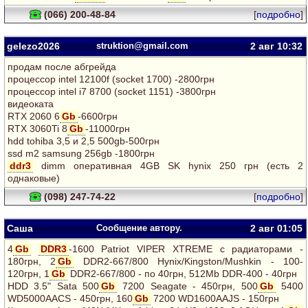
(066) 200-48-84
[
подробно
]
gelezo2026
struktion@gmail.com
2 авг
10:32
продам после абгрейда
процессор intel 12100f (socket 1700) -2800грн
процессор intel i7 8700 (socket 1151) -3800грн
видеоката
RTX 2060 6
Gb
-6600грн
RTX 3060Ti 8
Gb
-11000грн
hdd tohiba 3,5 и 2,5 500gb-500грн
ssd m2 samsung 256gb -1800грн
ddr3
dimm оперативная 4GB SK hynix 250 грн (есть 2
однаковые)
(098) 247-74-22
[
подробно
]
Саша
Сообщение автору.
2 авг
01:05
4
Gb
DDR3
-1600 Patriot VIPER XTREME с радиаторами -
180грн, 2
Gb
DDR2-667/800 Hynix/Kingston/Mushkin - 100-
120грн, 1
Gb
DDR2-667/800 - по 40грн, 512Mb DDR-400 - 40грн
HDD 3.5" Sata 500
Gb
7200 Seagate - 450грн, 500
Gb
5400
WD5000AACS - 450грн, 160
Gb
7200 WD1600AAJS - 150грн