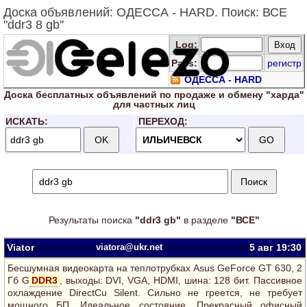
Доска объявлений: ОДЕССА - HARD. Поиск: ВСЕ
''ddr3 8 gb''
Log
:
Pass:
регистр
ОДЕССА - HARD
Доска
бесплатных
объявлений по продаже и обмену "харда"
для
частных лиц
ИСКАТЬ:
ПЕРЕХОД:
Результаты поиска
"ddr3 gb"
в разделе
"ВСЕ"
Viator
viatora@ukr.net
5 авг
19:30
Беcшумная видеокарта на теплотрубках Asus GeForce GT 630, 2
Гб G
DDR3
, выходы: DVI, VGA, HDMI, шина: 128 бит. Пассивное
охлаждение DirectCu Silent. Сильно не греется, не требует
мощного БП. Идеальное состояние. Прекрасный офисный