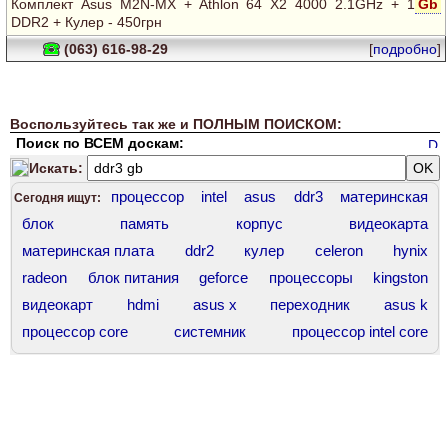
Комплект Asus M2N-MX + Athlon 64 X2 4000 2.1GHz + 1
Gb
DDR2 + Кулер - 450грн
(063) 616-98-29
[
подробно
]
Воспользуйтесь так же и ПОЛНЫМ ПОИСКОМ:
Поиск по ВСЕМ доскам:
Искать:
процессор
intel
asus
ddr3
материнская
Сегодня ищут:
блок
память
корпус
видеокарта
материнская плата
ddr2
кулер
celeron
hynix
radeon
блок питания
geforce
процессоры
kingston
видеокарт
hdmi
asus x
переходник
asus k
процессор core
системник
процессор intel core
gigabyte
диск
chieftec
компьютер
проц
сокет 775
socket 1200
asus 7
ddr 400
intel core
ddr3 hynix
amd athlon
force