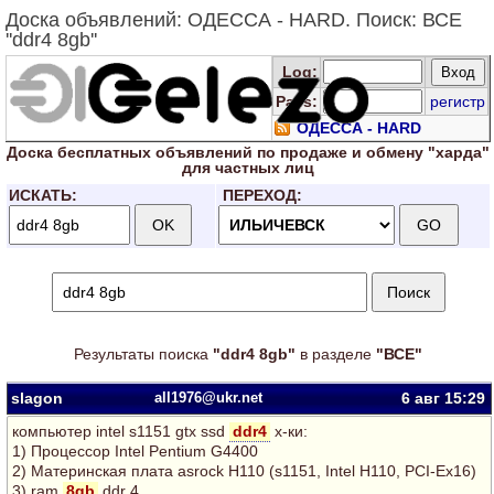
Доска объявлений: ОДЕССА - HARD. Поиск: ВСЕ
''ddr4 8gb''
Log
:
Pass:
регистр
ОДЕССА - HARD
Доска
бесплатных
объявлений по продаже и обмену "харда"
для
частных лиц
ИСКАТЬ:
ПЕРЕХОД:
Результаты поиска
"ddr4 8gb"
в разделе
"ВСЕ"
slagon
all1976@ukr.net
6 авг
15:29
компьютер intel s1151 gtx ssd
ddr4
х-ки:
1) Процессор Intel Pentium G4400
2) Материнская плата asrock H110 (s1151, Intel H110, PCI-Ex16)
3) ram
8gb
ddr 4