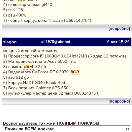
4) видеокарта asus gt440
5) ssd 128
6) psu 400w
7) черный корпус цена 4тыс гр (О663143754)
[
подробно
]
slagon
all1976@ukr.net
6 авг
15:29
мощный игровой компьютер
1) Процессор core i5 10600kf 3.8GHz/32MB (6 ядер 12 потоков)
2) Материнская плата Asus b560 m-a
3) память
ddr4
32 gb
4) Видеокарта GeForce RTX 3070
8GB
5) ssd 512 gb
6) Корпус NZXT S340 Black-Red
7) Блок питания Chieftec APS-650
8) кулер-кулер мастер цена 32 тыс (О663143754)
[
подробно
]
Воспользуйтесь так же и ПОЛНЫМ ПОИСКОМ:
Поиск по ВСЕМ доскам: