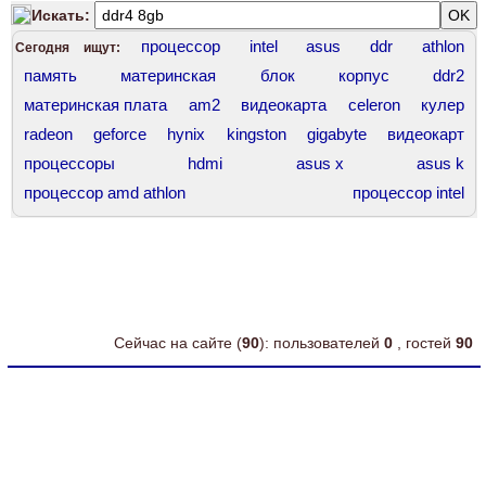
Искать:
процессор
intel
asus
ddr
athlon
Сегодня ищут:
память
материнская
блок
корпус
ddr2
материнская плата
am2
видеокарта
celeron
кулер
radeon
geforce
hynix
kingston
gigabyte
видеокарт
процессоры
hdmi
asus x
asus k
процессор amd athlon
процессор intel
процессор intel core
переходник
компьютер
системник
контроллер
диск
asus t
процессор core
chieftec
комплект
intel core
корпус asus
сокет 775
Сейчас на сайте (
90
): пользователей
0
, гостей
90