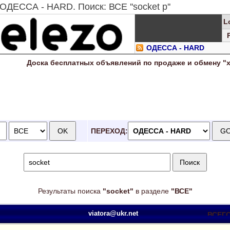
ОДЕССА - HARD. Поиск: ВСЕ ''socket p''
L
ОДЕССА - HARD
Доска
бесплатных
объявлений по продаже и обмену "
ПЕРЕХОД:
Результаты поиска
"socket"
в разделе
"ВСЕ"
viatora@ukr.net