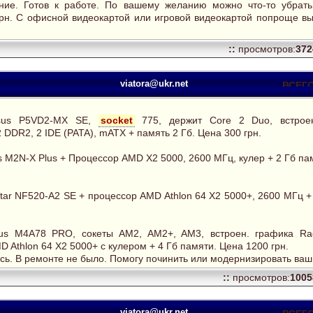
ние. Готов к работе. По вашему желанию можно что-то убрать
грн. С офисной видеокартой или игровой видеокартой попроще в
::
просмотров:
37
viatora@ukr.net
Asus P5VD2-MX SE,
socket
775, держит Core 2 Duo, встрое
 DDR2, 2 IDE (PATA), mATX + память 2 Гб. Цена 300 грн.
 M2N-X Plus + Процессор AMD X2 5000, 2600 МГц, кулер + 2 Гб па
tar NF520-A2 SE + процессор AMD Athlon 64 Х2 5000+, 2600 МГц +
us M4A78 PRO, сокеты AM2, AM2+, AM3, встроен. графика Ra
 Athlon 64 Х2 5000+ с кулером + 4 Гб памяти. Цена 1200 грн.
сь. В ремонте не было. Помогу починить или модернизировать ваш
::
просмотров:
100
viatora@ukr.net