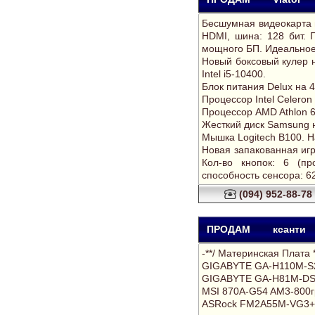
Беcшумная видеокарта 
HDMI, шина: 128 бит. П
мощного БП. Идеальное
Новый боксовый кулер н
Intel i5-10400.
Блок питания Delux на 45
Процессор Intel Celeron
Процессор AMD Athlon 64
Жесткий диск Samsung н
Мышка Logitech B100. 
Новая запакованная и
Кол-во кнопок: 6 (п
способность сенсора: 62
(094) 952-88-78
ПРОДАМ
ксанти
-**/ Материнская Плата 
GIGABYTE GA-H110M-
GIGABYTE GA-H81M-D
MSI 870A-G54 AM3-800г
ASRock FM2A55M-VG3+A