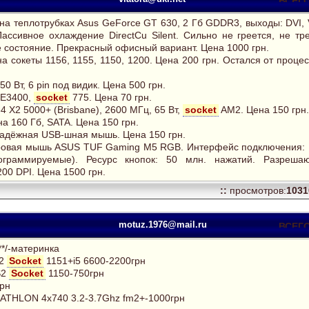
на теплотрубках Asus GeForce GT 630, 2 Гб GDDR3, выходы: DVI,
ассивное охлаждение DirectCu Silent. Сильно не греется, не тр
 состояние. Прекрасный офисный вариант. Цена 1000 грн.
а сокеты 1156, 1155, 1150, 1200. Цена 200 грн. Остался от проце
0 Вт, 6 pin под видик. Цена 500 грн.
 E3400,
socket
775. Цена 70 грн.
 Х2 5000+ (Brisbane), 2600 МГц, 65 Вт,
socket
AM2. Цена 150 грн.
а 160 Гб, SATA. Цена 150 грн.
Надёжная USB-шная мышь. Цена 150 грн.
гровая мышь ASUS TUF Gaming M5 RGB. Интерфейс подключения:
рограммируемые). Ресурс кнопок: 50 млн. нажатий. Разреша
00 DPI. Цена 1500 грн.
::
просмотров:
103
motuz.1976@mail.ru
**/-материнка
S2
Socket
1151+i5 6600-2200грн
S2
Socket
1150-750грн
рн
THLON 4x740 3.2-3.7Ghz fm2+-1000грн