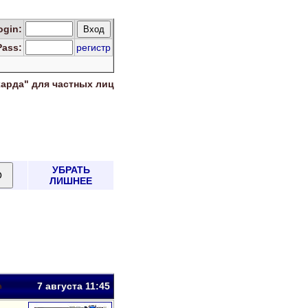
og
in
:
Pass:
регистр
харда" для
частных лиц
УБРАТЬ
ЛИШНЕЕ
7 авг
уста
11:45