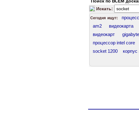
Поиск по ВСЕМ доска
Искать:
процес
Сегодня ищут:
am2
видеокарта
видеокарт
gigabyt
процессор intel core
socket 1200
корпус