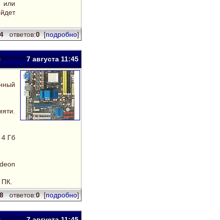
 или
ыйдет
24
ответов:
0
[
подробно
]
7 авг
уста
11:45
нный
мяти.
 4 Гб
deon
 ПК.
58
ответов:
0
[
подробно
]
7 авг
уста
11:45