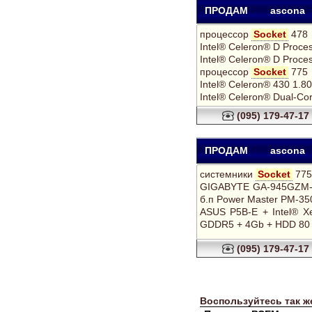
ПРОДАМ
ascona
процессор
Socket
478
Intel® Celeron® D Proce
Intel® Celeron® D Proce
процессор
Socket
775
Intel® Celeron® 430 1.8
Intel® Celeron® Dual-Co
(095) 179-47-17
ПРОДАМ
ascona
системники
Socket
775 
GIGABYTE GA-945GZM-S2
б.п Power Master PM-350
ASUS P5B-E + Intel® X
GDDR5 + 4Gb + HDD 80 G
(095) 179-47-17
Воспользуйтесь так