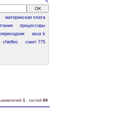
материнская плата
итания
процессоры
переходник
asus k
chieftec
сокет 775
льзователей
1
, гостей
69