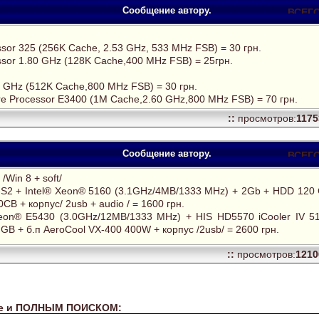
Сообщение автору.
ssor 325 (256K Cache, 2.53 GHz, 533 MHz FSB) = 30 грн.
ssor 1.80 GHz (128K Cache,400 MHz FSB) = 25грн.
0 GHz (512K Cache,800 MHz FSB) = 30 грн.
re Processor E3400 (1M Cache,2.60 GHz,800 MHz FSB) = 70 грн.
::
просмотров:
117
Сообщение автору.
/Win 8 + soft/
 + Intel® Xeon® 5160 (3.1GHz/4MB/1333 MHz) + 2Gb + HDD 120
CB + корпус/ 2usb + audio / = 1600 грн.
eon® Е5430 (3.0GHz/12MB/1333 MHz) + HIS HD5570 iCooler IV 
B + б.п AeroCool VX-400 400W + корпус /2usb/ = 2600 грн.
::
просмотров:
121
 же и ПОЛНЫМ ПОИСКОМ: