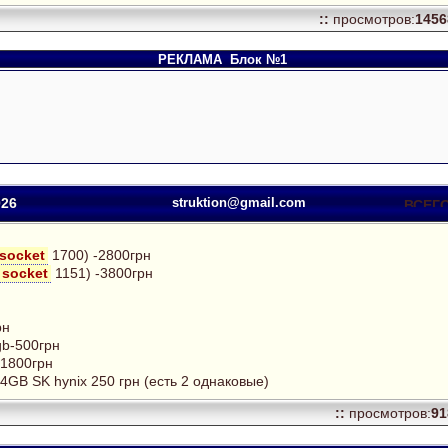
::
просмотров:
145
РЕКЛАМА
Блок №1
026
struktion@gmail.com
socket
1700) -2800грн
socket
1151) -3800грн
рн
gb-500грн
-1800грн
4GB SK hynix 250 грн (есть 2 однаковые)
::
просмотров:
9