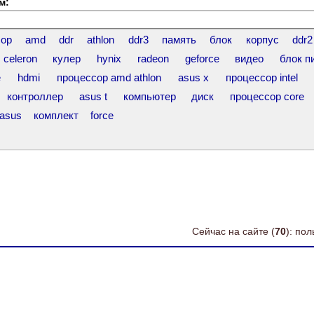
м:
сор
amd
ddr
athlon
ddr3
память
блок
корпус
ddr2
celeron
кулер
hynix
radeon
geforce
видео
блок п
e
hdmi
процессор amd athlon
asus x
процессор intel
контроллер
asus t
компьютер
диск
процессор core
 asus
комплект
force
Сейчас на сайте (
70
): по