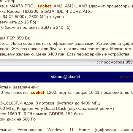
пьютер.
 Asus M4A78 PRO,
socket
AM2, AM2+, AM3 (держит процессоры в
ика Radeon HD3200, 6 SATA, IDE, 4 DDR2, ATX.
n 64 Х2 5000+, 2600 МГц + кулер
величить до 16 Гб)
Гб (можно поставить SSD на 240 Гб)
ия FSP, 350 Вт.
аботы. Легко справляется с офисными задачами. Установлена циф
софт. Железо новое или б/ушка в отличном состоянии. Можно что
 вашему желанию. Цена 3400 грн. Есть периферийные устройства.
::
просмотров:
35
viatora@ukr.net
оты и развлечений:
10-ом чипсете,
socket
1200, под-ка процов 10-11 поколений, до 
 i3-10105F, 4 ядра, 8 потоков, бустится до 4400 МГц
00 МГц, Kingston Fury Beast Black (двухканальный режим)
rce 1660 Ti, 6 Гб памяти GDDR6, 192 бита
кий диск на 500 Гб
темник. Установлена Windows 11 Home (цифровая лиценз