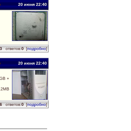
20 июня 22:40
53
ответов:
0
[
подробно
]
20 июня 22:40
 GB +
512MB
06
ответов:
0
[
подробно
]