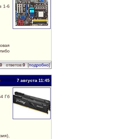
 1-6
ровая
-либо
90
ответов:
0
[
подробно
]
7 авг
уста
11:45
64 Гб
ия),