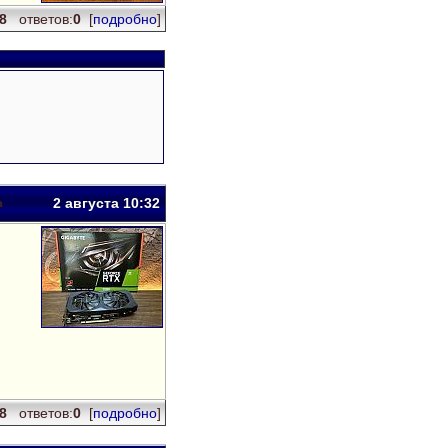
68
ответов:
0
[
подробно
]
2 авг
уста
10:32
18
ответов:
0
[
подробно
]