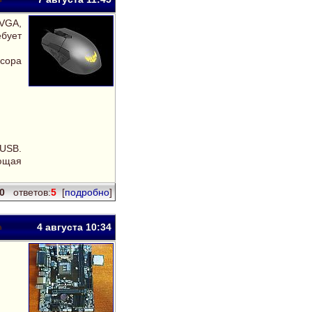
 VGA,
ебует
ссора
 USB.
ющая
10
ответов:
5
[
подробно
]
4 авг
уста
10:34