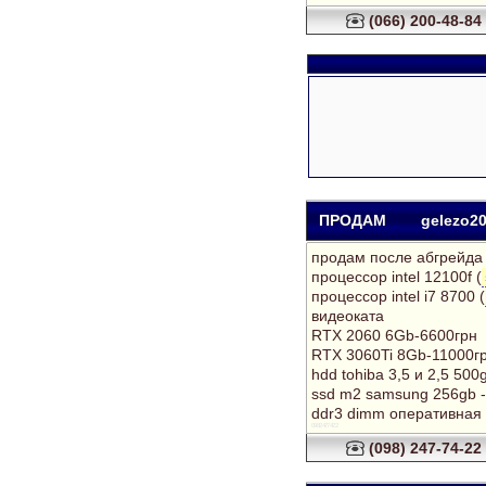
(066) 200-48-84
ПРОДАМ
gelezo2
продам после абгрейда
процессор intel 12100f (
процессор intel i7 8700 (
видеоката
RTX 2060 6Gb-6600грн
RTX 3060Ti 8Gb-11000г
hdd tohiba 3,5 и 2,5 500
ssd m2 samsung 256gb 
ddr3 dimm оперативная 
0982477422
(098) 247-74-22