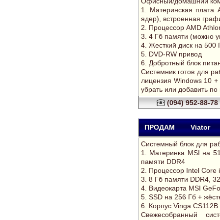
Офисный/домашний ком
1. Материнская плата
ядер), встроенная граф
2. Процессор AMD Athlo
3. 4 Гб памяти (можно у
4. Жесткий диск на 500 
5. DVD-RW привод
6. Добротный блок питан
Системник готов для р
лицензия Windows 10 + 
убрать или добавить по
(094) 952-88-78
ПРОДАМ
Viator
Системный блок для раб
1. Материнка MSI на 5
памяти DDR4
2. Процессор Intel Core
3. 8 Гб памяти DDR4, 32
4. Видеокарта MSI GeFo
5. SSD на 256 Гб + жёст
6. Корпус Vinga CS112B
Свежесобранный сис