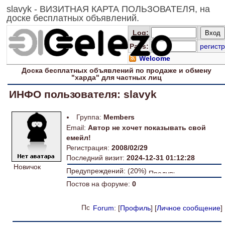
slavyk - ВИЗИТНАЯ КАРТА ПОЛЬЗОВАТЕЛЯ, на
доске бесплатных объявлений.
Log
:
Pass:
регистр
Welcome
Доска
бесплатных
объявлений по продаже и обмену
"харда" для
частных лиц
ИНФО пользователя: slavyk
Группа:
Members
Email:
Автор не хочет показывать свой
емейл!
Регистрация:
2008/02/29
Последний визит:
2024-12-31 01:12:28
Новичок
Предупреждений: (20%)
Постов на форуме:
0
Forum
: [
Профиль
] [
Личное сообщение
]