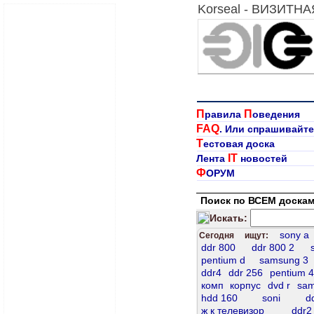
Korseal - ВИЗИТН
П
П
равила
оведения
FAQ
. Или спрашивайте
Т
естовая доска
IT
Лента
новостей
Ф
ОРУМ
Поиск по ВСЕМ доскам
Искать:
sony a
Сегодня ищут:
ddr 800
ddr 800 2
pentium d
samsung 3
ddr4
ddr 256
pentium 4
комп
корпус
dvd r
sam
hdd 160
soni
d
ж к телевизор
ddr2