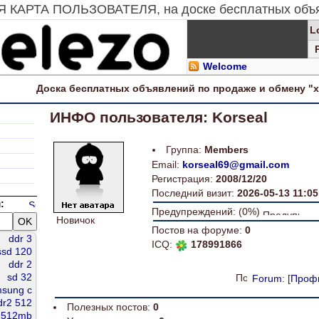
АЯ КАРТА ПОЛЬЗОВАТЕЛЯ, на доске бесплатных объ
L
Welcome
Доска
бесплатных
объявлений по продаже и обмену "
ИНФО пользователя: Korseal
Группа:
Members
Email:
korseal69@gmail.com
Регистрация:
2008/12/20
Последний визит:
2026-05-13 11:05
:
Предупреждений: (0%)
Новичок
Постов на форуме:
0
ddr 3
ICQ:
178991866
ssd 120
ddr 2
sd 32
Forum
: [
Проф
sung c
dr2 512
Полезных постов:
0
 512mb