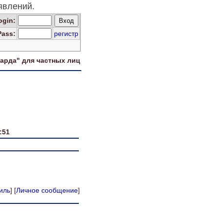
явлений.
og
in
:
Pass:
регистр
харда" для
частных лиц
:51
иль
] [
Личное сообщение
]