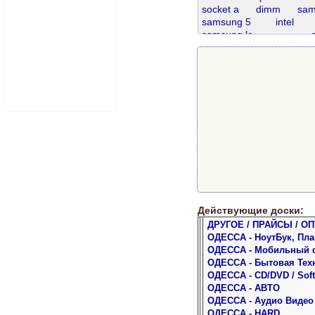
socket а
dimm
sam
samsung 5
intel
samsung le
samsung a
dvd sata
pe
проц
ай фон
d
ddr3 4gb
sata 320
dd
ddr 4
ddr 2gb
Действующие доски:
ДРУГОЕ / ПРАЙСЫ / ОП
ОДЕССА - НоутБук, Пл
ОДЕССА - Мобильный 
ОДЕССА - Бытовая Тех
ОДЕССА - CD/DVD / Soft
ОДЕССА - АВТО
ОДЕССА - Аудио Видео
ОДЕССА - HARD