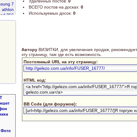
Удаленных постов:
0
sung 7
ВСЕГО постов на досках:
0
athlon
Используемых досок:
0
ssd 256
ntium 3
dr2 667
r3 1600
Автору
ВИЗИТКИ, для увеличения продаж, рекомендует
эту страницу, там где есть возможность.
Постоянный URL на эту страницу:
http://gelezo.com.ua/info/FUSER_16777/
HTML код:
<a href="http://gelezo.com.ua/info/FUSER_16777/">Я то
gelezo.com.ua</a>
Т
аншет
BB Code (для форумов):
фон
[url=http://gelezo.com.ua/info/FUSER_16777/]Я торгую на
ника
 Фото